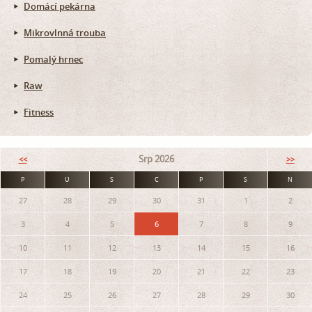
Domácí pekárna
Mikrovlnná trouba
Pomalý hrnec
Raw
Fitness
Srp 2026
<<
>>
P
Ú
S
Č
P
S
N
27
28
29
30
31
1
2
3
4
5
6
7
8
9
10
11
12
13
14
15
16
17
18
19
20
21
22
23
24
25
26
27
28
29
30