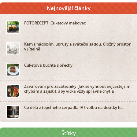
Nejnovější články
FOTORECEPT: Cuketový makovec
Kam s nádobím, ubrusy a sváteční sadou: úložný prostor
v jídelně
Cuketová buchta s ořechy
Zavařování pro začátečníky: Jak se vyhnout nejčastějším
chybám a zajistit, aby víčka vždy správně chytla
Co dělá z tepelného čerpadla IVT volbu na desítky let
Štítky