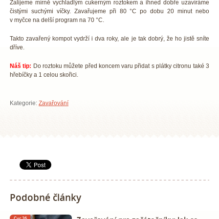
Zalijeme mírně vychladlým cukerným roztokem a ihned dobře uzavíráme
čistými suchými víčky. Zavařujeme při 80 °C po dobu 20 minut nebo
v myčce na delší program na 70 °C.
Takto zavařený kompot vydrží i dva roky, ale je tak dobrý, že ho jistě sníte
dříve.
Náš tip:
Do roztoku můžete před koncem varu přidat s plátky citronu také 3
hřebíčky a 1 celou skořici.
Kategorie:
Zavařování
Podobné články
Čvc 26