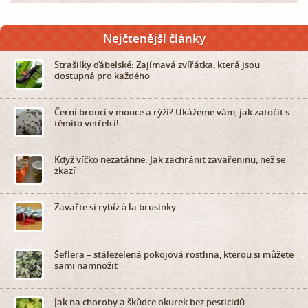
Nejčtenější články
Strašilky ďábelské: Zajímavá zvířátka, která jsou
dostupná pro každého
Černí brouci v mouce a rýži? Ukážeme vám, jak zatočit s
těmito vetřelci!
Když víčko nezatáhne: Jak zachránit zavařeninu, než se
zkazí
Zavařte si rybíz à la brusinky
Šeflera – stálezelená pokojová rostlina, kterou si můžete
sami namnožit
Jak na choroby a škůdce okurek bez pesticidů