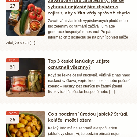
Zavařování pro začátečníky: Jak se
27
vyhnout nejčastějším chybám a
zajistit, aby víčka vždy správně chytla
Zavařování vlastních vypěstovaných plodů nebo
bio zeleniny od farmářů zažívá i u mladé
generace hospodyň renesanci. Po pár
informacích z doslechu se na první pohled může
zdát, že se za […]
Top 3 české lahůdky: už jste
Říj 25
31
ochutnali všechny?
Když se řekne česká kuchyně, většině z nás hned
naskočí svíčková, vepřo knedlo zelo nebo pečené
koleno – klasiky, bez kterých by žádný jídelní
lístek v tradiční české hospodě nebo […]
Co s podzimní úrodou jablek? Štrúdl,
Zář 25
26
koláče, mošt i džem
Každý, kdo má na zahradě alespoň jeden
jabloňový strom, ví, že podzim přináší nejen