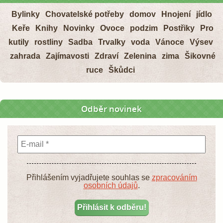
Bylinky
Chovatelské potřeby
domov
Hnojení
jídlo
Keře
Knihy
Novinky
Ovoce
podzim
Postřiky
Pro
kutily
rostliny
Sadba
Trvalky
voda
Vánoce
Výsev
zahrada
Zajímavosti
Zdraví
Zelenina
zima
Šikovné
ruce
Škůdci
Odběr novinek
Přihlášením vyjadřujete souhlas se
zpracováním
osobních údajů
.