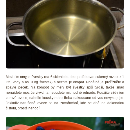
Mezi tím omyjte švestky (na 6 sklenic budete potřebovat cukerný roztok z 1
litru vody a asi 3 kg švestek) a nechte je okapat. Podélně je prořízněte a
zbavte pecek. Na kompot by měly být švestky spíš tvrdší, takže snad
nenajdete moc červivých a nebudete mít hodně odpadu. Použijte vždy jen
zdravé ovoce, nahnilé kousky nebo třeba nakousané od vos nevykrajujte.
Jakkoliv narušené ovoce se na zavařování, kde se dbá na dokonalou
čistotu, prostě nehodí.