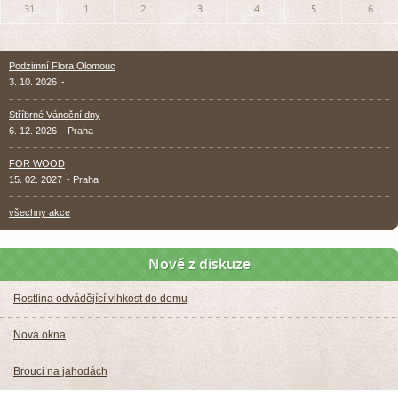
31
1
2
3
4
5
6
Podzimní Flora Olomouc
3. 10. 2026
-
Stříbrné Vánoční dny
6. 12. 2026
- Praha
FOR WOOD
15. 02. 2027
- Praha
všechny akce
Nově z diskuze
Rostlina odvádějící vlhkost do domu
Nová okna
Brouci na jahodách