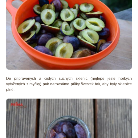
Do připravených a čistých suchých sklenic (nejlépe ještě horkých
vytažených z myčky) pak narovnáme půlky švestek tak, aby byly sklenice
plné.