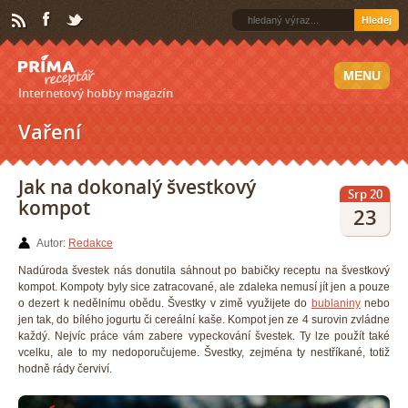
Hledej
MENU
Internetový hobby magazín
Vaření
Jak na dokonalý švestkový
Srp 20
kompot
23
Autor:
Redakce
Nadúroda švestek nás donutila sáhnout po babičky receptu na švestkový
kompot. Kompoty byly sice zatracované, ale zdaleka nemusí jít jen a pouze
o dezert k nedělnímu obědu. Švestky v zimě využijete do
bublaniny
nebo
jen tak, do bílého jogurtu či cereální kaše. Kompot jen ze 4 surovin zvládne
každý. Nejvíc práce vám zabere vypeckování švestek. Ty lze použít také
vcelku, ale to my nedoporučujeme. Švestky, zejména ty nestříkané, totiž
hodně rády červiví.