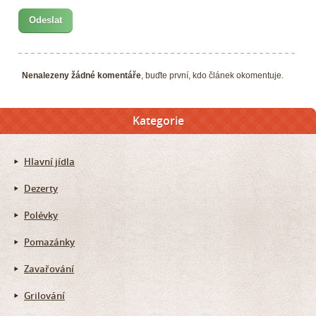
Nenalezeny žádné komentáře
, buďte první, kdo článek okomentuje.
Kategorie
Hlavní jídla
Dezerty
Polévky
Pomazánky
Zavařování
Grilování