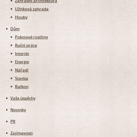
Zahradní architektura
Užitková zahrada
Houby
Dům
Pokojové rostliny
Ruční práce
Interiér
Energie
Nářadí
Stavba
Balkon
Vaše úspěchy
Novinky
PR
Zajímavosti