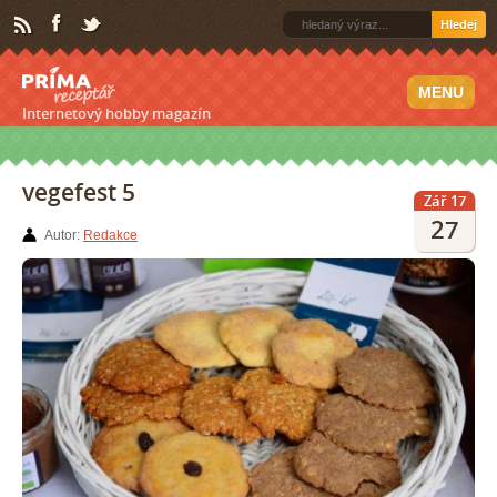
Hledej
MENU
Internetový hobby magazín
vegefest 5
Zář 17
27
Autor:
Redakce