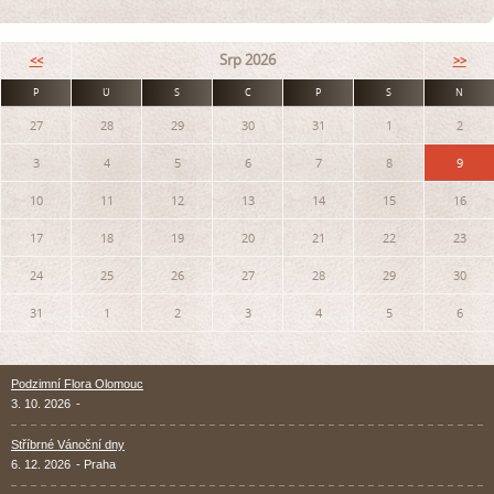
Srp 2026
<<
>>
P
Ú
S
Č
P
S
N
27
28
29
30
31
1
2
3
4
5
6
7
8
9
10
11
12
13
14
15
16
17
18
19
20
21
22
23
24
25
26
27
28
29
30
31
1
2
3
4
5
6
Podzimní Flora Olomouc
3. 10. 2026
-
Stříbrné Vánoční dny
6. 12. 2026
- Praha