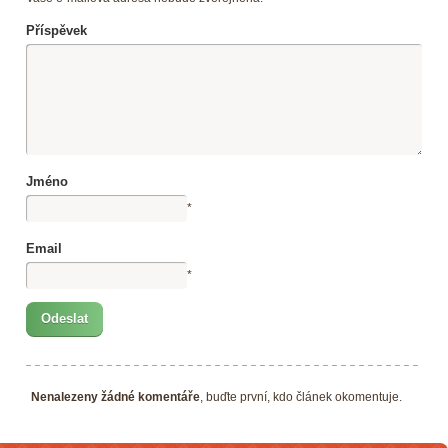
Příspěvek
Jméno
*
Email
*
Nenalezeny žádné komentáře
, buďte první, kdo článek okomentuje.