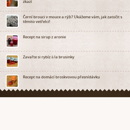
zkazí
Černí brouci v mouce a rýži? Ukážeme vám, jak zatočit s
těmito vetřelci!
Recept na sirup z aronie
Zavařte si rybíz à la brusinky
Recept na domácí broskvovou přesnídávku
je internetový hobby receptář, který dnes a denně přináší zajímavé články
na téma zahrada, dům a byt, vaření, ruční práce a v neposlední řadě také