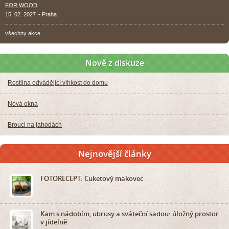
FOR WOOD
15. 02. 2027
- Praha
všechny akce
Nově z diskuze
Rostlina odvádějící vlhkost do domu
Nová okna
Brouci na jahodách
Nejnovější články
FOTORECEPT: Cuketový makovec
Kam s nádobím, ubrusy a sváteční sadou: úložný prostor
v jídelně