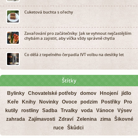
Cuketová buchta s ořechy
Zavařování pro začátečníky: Jak se vyhnout nejčastějším
chybám a zajistit, aby víčka vždy správně chytla
Co dělá z tepelného čerpadla IVT volbu na desítky let
Štítky
Bylinky
Chovatelské potřeby
domov
Hnojení
jídlo
Keře
Knihy
Novinky
Ovoce
podzim
Postřiky
Pro
kutily
rostliny
Sadba
Trvalky
voda
Vánoce
Výsev
zahrada
Zajímavosti
Zdraví
Zelenina
zima
Šikovné
ruce
Škůdci