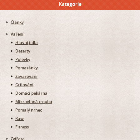
Kategorie
Články
Vaření
Hlavní jídla
Dezerty
Polévky
Pomazánky
Zavařování
Grilování
Domácí pekárna
Mikrovlnná trouba
Pomalý hrnec
Raw
Fitness
Zvířata