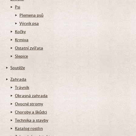
Psi
Plemena psů
Výcvik psa
Kočky
Krmiva
Ostatní zvířata
Slepice
Soutěže
Zahrada
Trávník
Okrasná zahrada
Ovocné stromy
Choroby a škůdci
Technika a stavby
Katalog rostlin