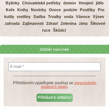
Bylinky
Chovatelské potřeby
domov
Hnojení
jídlo
Keře
Knihy
Novinky
Ovoce
podzim
Postřiky
Pro
kutily
rostliny
Sadba
Trvalky
voda
Vánoce
Výsev
zahrada
Zajímavosti
Zdraví
Zelenina
zima
Šikovné
ruce
Škůdci
Odběr novinek
Přihlášením vyjadřujete souhlas se
zpracováním
osobních údajů
.