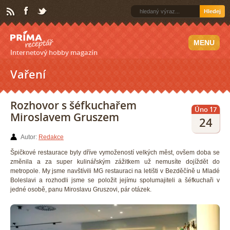
Hledej
MENU
Internetový hobby magazín
Vaření
Rozhovor s šéfkuchařem
Úno 17
Miroslavem Gruszem
24
Autor:
Redakce
Špičkové restaurace byly dříve vymožeností velkých měst, ovšem doba se
změnila a za super kulinářským zážitkem už nemusíte dojíždět do
metropole. My jsme navštívili MG restauraci na letišti v Bezděčíně u Mladé
Boleslavi a rozhodli jsme se položit jejímu spolumajiteli a šéfkuchaři v
jedné osobě, panu
Miroslavu Gruszovi
, pár otázek.