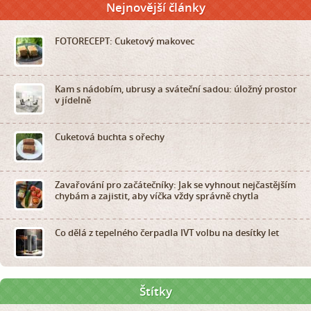
Nejnovější články
FOTORECEPT: Cuketový makovec
Kam s nádobím, ubrusy a sváteční sadou: úložný prostor
v jídelně
Cuketová buchta s ořechy
Zavařování pro začátečníky: Jak se vyhnout nejčastějším
chybám a zajistit, aby víčka vždy správně chytla
Co dělá z tepelného čerpadla IVT volbu na desítky let
Štítky