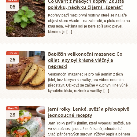
Co uvařit z mladých kopřiv: Zkuste
Kvě 26
06
polévku, nádivku či jarní „špenát“
Kopřivy patří mezi první rostliny, které se na jaře
objeví skoro všude – na zahradě, u plotu nebo na
kraji lesa. Většina lidí je bere spíš jako plevel,
kterému je […]
Babiččin velikonoční mazanec: Co
Bře 26
26
dělat, aby byl krásně vláčný a
nepraskl
Velikonoční mazanec je pro mě jedním z těch
jídel, bez kterých si svátky jara vůbec neumím
představit. Už když se začne v kuchyni line vůně
kynutého těsta, rozinek a vanilky, […]
Jarní rolky: Lehké, svěží a překvapivě
Úno 26
28
jednoduché recepty
Jarní rolky patří k jídlům, která vypadají složitě, ale
ve skutečnosti jsou až nečekaně jednoduchá.
Stačí pár čerstvých surovin, rýžový papír a během