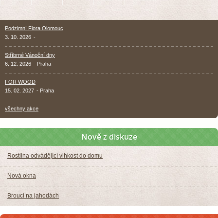
Podzimní Flora Olomouc
3. 10. 2026
-
Stříbrné Vánoční dny
6. 12. 2026
- Praha
FOR WOOD
15. 02. 2027
- Praha
všechny akce
Nově z diskuze
Rostlina odvádějící vlhkost do domu
Nová okna
Brouci na jahodách