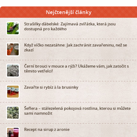
Nejčtenější články
Strašilky ďábelské: Zajímavá zvířátka, která jsou
dostupná pro každého
Když víčko nezatáhne: Jak zachránit zavařeninu, než se
zkazí
Černí brouci v mouce a rýži? Ukážeme vám, jak zatočit s
těmito vetřelci!
Zavařte si rybíz à la brusinky
Šeflera – stálezelená pokojová rostlina, kterou si můžete
sami namnožit
Recept na sirup z aronie