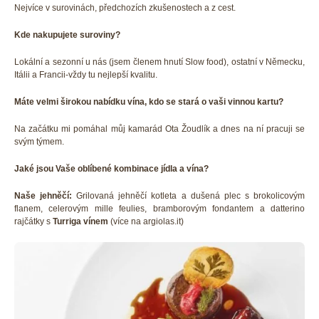
Nejvíce v surovinách, předchozích zkušenostech a z cest.
Kde nakupujete suroviny?
Lokální a sezonní u nás (jsem členem hnutí Slow food), ostatní v Německu,
Itálii a Francii-vždy tu nejlepší kvalitu.
Máte velmi širokou nabídku vína, kdo se stará o vaši vinnou kartu?
Na začátku mi pomáhal můj kamarád Ota Žoudlík a dnes na ní pracuji se
svým týmem.
Jaké jsou Vaše oblíbené kombinace jídla a vína?
Naše jehněčí:
Grilovaná jehněčí kotleta a dušená plec s brokolicovým
flanem, celerovým mille feulies, bramborovým fondantem a datterino
rajčátky s
Turriga vínem
(více na argiolas.it)