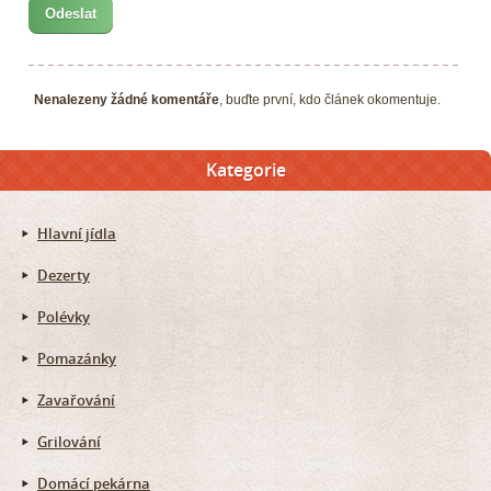
Nenalezeny žádné komentáře
, buďte první, kdo článek okomentuje.
Kategorie
Hlavní jídla
Dezerty
Polévky
Pomazánky
Zavařování
Grilování
Domácí pekárna