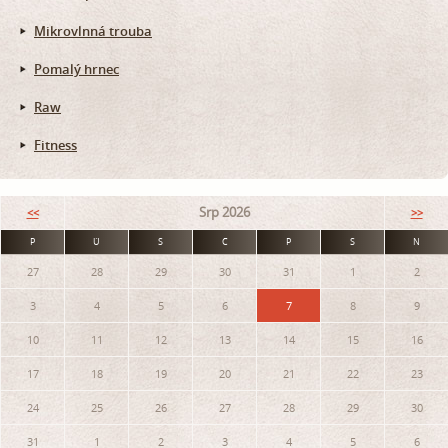
Mikrovlnná trouba
Pomalý hrnec
Raw
Fitness
Srp 2026
<<
>>
P
Ú
S
Č
P
S
N
27
28
29
30
31
1
2
3
4
5
6
7
8
9
10
11
12
13
14
15
16
17
18
19
20
21
22
23
24
25
26
27
28
29
30
31
1
2
3
4
5
6