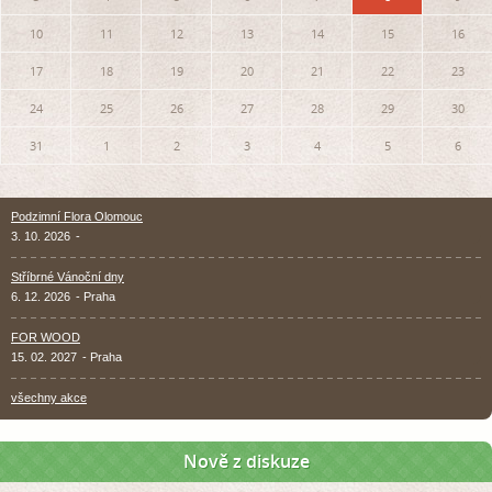
10
11
12
13
14
15
16
17
18
19
20
21
22
23
24
25
26
27
28
29
30
31
1
2
3
4
5
6
Podzimní Flora Olomouc
3. 10. 2026
-
Stříbrné Vánoční dny
6. 12. 2026
- Praha
FOR WOOD
15. 02. 2027
- Praha
všechny akce
Nově z diskuze