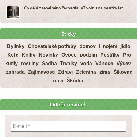
Co dělá z tepelného čerpadla IVT volbu na desítky let
Štítky
Bylinky
Chovatelské potřeby
domov
Hnojení
jídlo
Keře
Knihy
Novinky
Ovoce
podzim
Postřiky
Pro
kutily
rostliny
Sadba
Trvalky
voda
Vánoce
Výsev
zahrada
Zajímavosti
Zdraví
Zelenina
zima
Šikovné
ruce
Škůdci
Odběr novinek