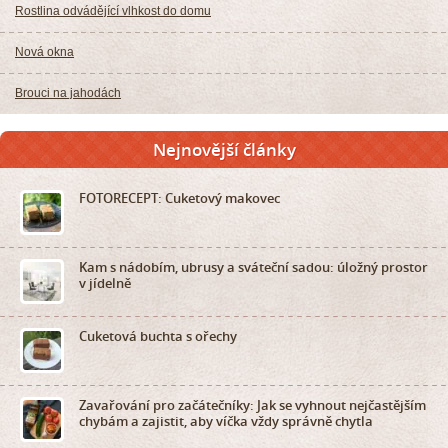
Rostlina odvádějící vlhkost do domu
Nová okna
Brouci na jahodách
Nejnovější články
FOTORECEPT: Cuketový makovec
Kam s nádobím, ubrusy a sváteční sadou: úložný prostor
v jídelně
Cuketová buchta s ořechy
Zavařování pro začátečníky: Jak se vyhnout nejčastějším
chybám a zajistit, aby víčka vždy správně chytla