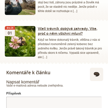
stojí bez listí, záhony jsou prázdné a člověk má
pocit, že se vlastně nic neděje. Jenže právě v
téhle době se rozhoduje o […]
Včelí trávník dobývá zahrady. Víte,
Bře 26
01
proč o něm všichni mluví?
Když se řekne dokonalý trávník, většina z nás si
představí rovnoměrně zelený koberec bez
jediného kvítku. Jenže právě takový trávník je pro
přírodu skoro k ničemu. Vypadá sice upraveně,
ale […]
Komentáře k článku
Napsat komentář
Vaše e-mailová adresa nebude zveřejněna.
Příspěvek