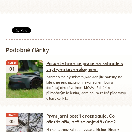
Podobné články
Posuňte hranice práce na zahradě s
Čvn 26
01
chytrými technologiemi.
Zahrada má být místem, kde dobíjíte baterky, ne
kde o ně přicházíte při nekonečném boji s
dorůstajícím trávníkem. MOVA přichází s
přímočarým řešením, které bourá zažité představy
o tom, kolik […]
První jarní postřik rozhoduje. Co
Bře 26
05
ošetřit dřív, než se objeví škůdci?
Na konci zimy zahrada vypadá klidně. Stromy