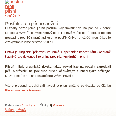
Postřik proti plísni sněžné
Příznaky pozorujeme již na podzim, kdy trávník není na pohled v dobré
kondici a vytváří se tzv.mezerový porost. Právě v této době, pokud teplota
nespadne pod 10 stupňů aplikujeme postřik Ortiva, jehož účinnou látkou je
Azoxystrobin v koncentraci 250 g/l.
Ortiva
je fungicidní přípravek ve formě suspenzního koncentrátu k ochraně
trávníků, ale dokonce i zeleniny proti různým druhům plísní.
Plíseň miluje organické zbytky, takže pokud jste na podzim zanedbali
péči o trávník, na jaře tuto plíseň očekávejte a hned zjara stříkejte.
Nezapomeňte ani na dostatečnou výživu trávníku.
Vše o prevenci a další zajímavosti o plísni sněžné se dozvíte ve článku
Plíseň sněžná v trávníku
.
Kategorie:
Choroby a
Šťítky:
Postřiky
škůdci
,
Trávník