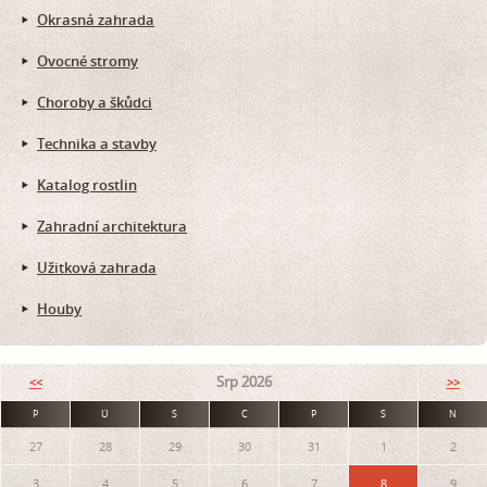
Okrasná zahrada
Ovocné stromy
Choroby a škůdci
Technika a stavby
Katalog rostlin
Zahradní architektura
Užitková zahrada
Houby
Srp 2026
<<
>>
P
Ú
S
Č
P
S
N
27
28
29
30
31
1
2
3
4
5
6
7
8
9