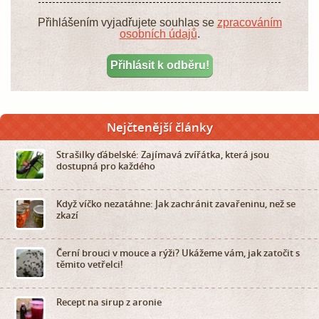
Přihlášením vyjadřujete souhlas se
zpracováním
osobních údajů
.
Nejčtenější články
Strašilky ďábelské: Zajímavá zvířátka, která jsou
dostupná pro každého
Když víčko nezatáhne: Jak zachránit zavařeninu, než se
zkazí
Černí brouci v mouce a rýži? Ukážeme vám, jak zatočit s
těmito vetřelci!
Recept na sirup z aronie