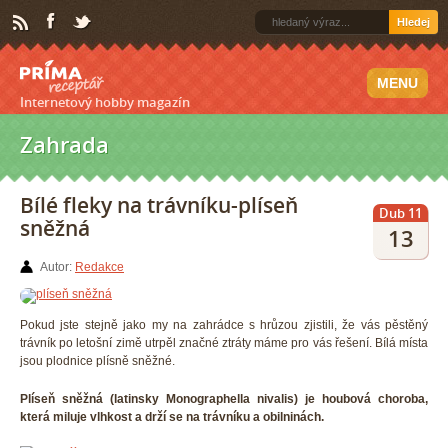
Hledej
MENU
Internetový hobby magazín
Zahrada
Bílé fleky na trávníku-plíseň
Dub 11
sněžná
13
Autor:
Redakce
Pokud jste stejně jako my na zahrádce s hrůzou zjistili, že vás pěstěný
trávník po letošní zimě utrpěl značné ztráty máme pro vás řešení. Bílá místa
jsou plodnice plísně sněžné.
Plíseň sněžná (latinsky Monographella nivalis) je houbová choroba,
která miluje vlhkost a drží se na trávníku a obilninách.