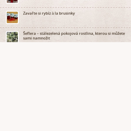
Zavařte si rybíz à la brusinky
Šeflera – stálezelená pokojová rostlina, kterou si můžete
sami namnožit
je internetový hobby receptář, který dnes a denně přináší zajímavé články
na téma zahrada, dům a byt, vaření, ruční práce a v neposlední řadě také
z říše zvířat.
Pokud Vám ale některé informace chybí nebo nám chcete napsat vlastní
názor na náš server, popř. navrhnout reportáž, neváhejte nás kontaktovat.
Rádi relevantně odpovíme na všechny Vaše nejen zahrádkářské a kutilské
dotazy.