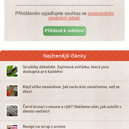
Přihlášením vyjadřujete souhlas se
zpracováním
osobních údajů
.
Nejčtenější články
Strašilky ďábelské: Zajímavá zvířátka, která jsou
dostupná pro každého
Když víčko nezatáhne: Jak zachránit zavařeninu, než se
zkazí
Černí brouci v mouce a rýži? Ukážeme vám, jak zatočit s
těmito vetřelci!
Recept na sirup z aronie