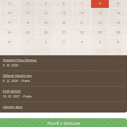
3
4
5
6
7
8
9
10
11
12
13
14
15
16
17
18
19
20
21
22
23
24
25
26
27
28
29
30
31
1
2
3
4
5
6
Podzimní Flora Olomouc
3. 10. 2026
-
Stříbrné Vánoční dny
6. 12. 2026
- Praha
FOR WOOD
15. 02. 2027
- Praha
všechny akce
Nově z diskuze