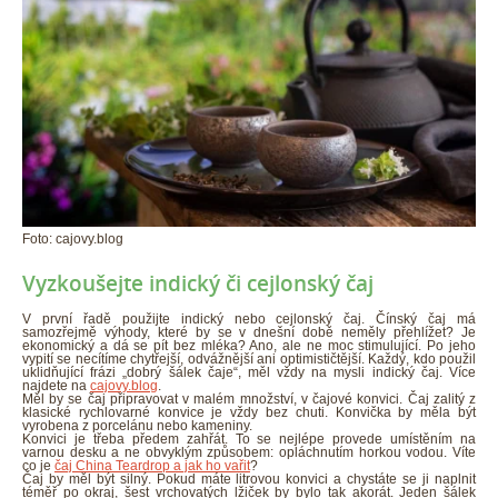
Foto: cajovy.blog
Vyzkoušejte indický či cejlonský čaj
V první řadě použijte indický nebo cejlonský čaj. Čínský čaj má
samozřejmě výhody, které by se v dnešní době neměly přehlížet? Je
ekonomický a dá se pít bez mléka? Ano, ale ne moc stimulující. Po jeho
vypití se necítíme chytřejší, odvážnější ani optimističtější. Každý, kdo použil
uklidňující frázi „dobrý šálek čaje“, měl vždy na mysli indický čaj. Více
najdete na
cajovy.blog
.
Měl by se čaj připravovat v malém množství, v čajové konvici. Čaj zalitý z
klasické rychlovarné konvice je vždy bez chuti. Konvička by měla být
vyrobena z porcelánu nebo kameniny.
Konvici je třeba předem zahřát. To se nejlépe provede umístěním na
varnou desku a ne obvyklým způsobem: opláchnutím horkou vodou. Víte
co je
čaj China Teardrop a jak ho vařit
?
Čaj by měl být silný. Pokud máte litrovou konvici a chystáte se ji naplnit
téměř po okraj, šest vrchovatých lžiček by bylo tak akorát. Jeden šálek