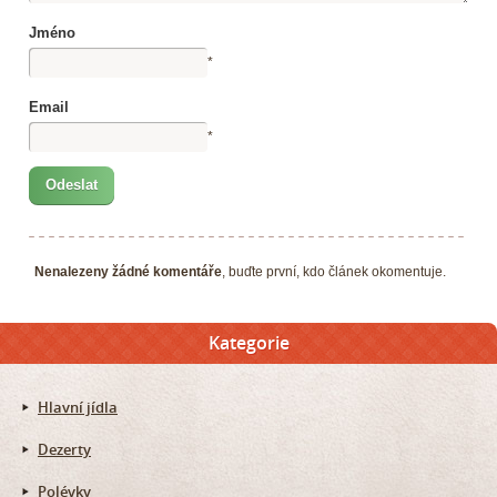
Jméno
*
Email
*
Nenalezeny žádné komentáře
, buďte první, kdo článek okomentuje.
Kategorie
Hlavní jídla
Dezerty
Polévky