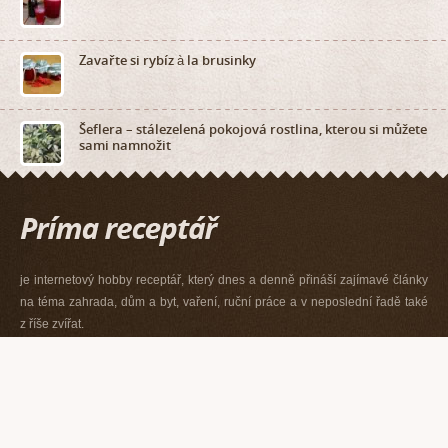
Zavařte si rybíz à la brusinky
Šeflera – stálezelená pokojová rostlina, kterou si můžete
sami namnožit
je internetový hobby receptář, který dnes a denně přináší zajímavé články
na téma zahrada, dům a byt, vaření, ruční práce a v neposlední řadě také
z říše zvířat.
Pokud Vám ale některé informace chybí nebo nám chcete napsat vlastní
názor na náš server, popř. navrhnout reportáž, neváhejte nás kontaktovat.
Rádi relevantně odpovíme na všechny Vaše nejen zahrádkářské a kutilské
dotazy.