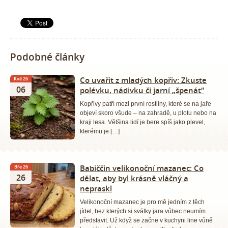
Podobné články
Co uvařit z mladých kopřiv: Zkuste
Kvě 26
06
polévku, nádivku či jarní „špenát“
Kopřivy patří mezi první rostliny, které se na jaře
objeví skoro všude – na zahradě, u plotu nebo na
kraji lesa. Většina lidí je bere spíš jako plevel,
kterému je […]
Babiččin velikonoční mazanec: Co
Bře 26
26
dělat, aby byl krásně vláčný a
nepraskl
Velikonoční mazanec je pro mě jedním z těch
jídel, bez kterých si svátky jara vůbec neumím
představit. Už když se začne v kuchyni line vůně