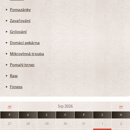
Pomazánky
Zavařování
Grilování
Domácí pekárna
Mikrovlnná trouba
Pomalý hrnec
Raw
Fitness
Srp 2026
<<
>>
P
Ú
S
Č
P
S
N
27
28
29
30
31
1
2