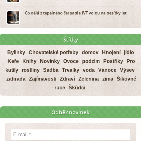
Co dělá z tepelného čerpadla IVT volbu na desítky let
Štítky
Bylinky
Chovatelské potřeby
domov
Hnojení
jídlo
Keře
Knihy
Novinky
Ovoce
podzim
Postřiky
Pro
kutily
rostliny
Sadba
Trvalky
voda
Vánoce
Výsev
zahrada
Zajímavosti
Zdraví
Zelenina
zima
Šikovné
ruce
Škůdci
Odběr novinek