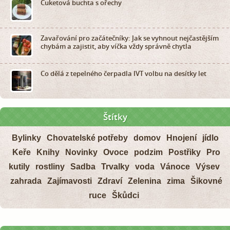
Cuketová buchta s ořechy
Zavařování pro začátečníky: Jak se vyhnout nejčastějším
chybám a zajistit, aby víčka vždy správně chytla
Co dělá z tepelného čerpadla IVT volbu na desítky let
Štítky
Bylinky
Chovatelské potřeby
domov
Hnojení
jídlo
Keře
Knihy
Novinky
Ovoce
podzim
Postřiky
Pro
kutily
rostliny
Sadba
Trvalky
voda
Vánoce
Výsev
zahrada
Zajímavosti
Zdraví
Zelenina
zima
Šikovné
ruce
Škůdci