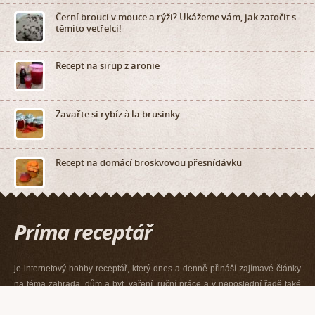
Černí brouci v mouce a rýži? Ukážeme vám, jak zatočit s
těmito vetřelci!
Recept na sirup z aronie
Zavařte si rybíz à la brusinky
Recept na domácí broskvovou přesnídávku
je internetový hobby receptář, který dnes a denně přináší zajímavé články
na téma zahrada, dům a byt, vaření, ruční práce a v neposlední řadě také
z říše zvířat.