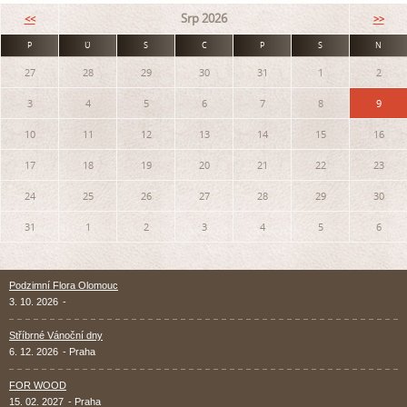
Srp 2026
<<
>>
P
Ú
S
Č
P
S
N
27
28
29
30
31
1
2
3
4
5
6
7
8
9
10
11
12
13
14
15
16
17
18
19
20
21
22
23
24
25
26
27
28
29
30
31
1
2
3
4
5
6
Podzimní Flora Olomouc
3. 10. 2026
-
Stříbrné Vánoční dny
6. 12. 2026
- Praha
FOR WOOD
15. 02. 2027
- Praha