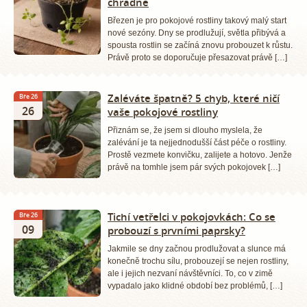
chřadne
Březen je pro pokojové rostliny takový malý start
nové sezóny. Dny se prodlužují, světla přibývá a
spousta rostlin se začíná znovu probouzet k růstu.
Právě proto se doporučuje přesazovat právě […]
Zaléváte špatně? 5 chyb, které ničí
Bře 26
26
vaše pokojové rostliny
Přiznám se, že jsem si dlouho myslela, že
zalévání je ta nejjednodušší část péče o rostliny.
Prostě vezmete konvičku, zalijete a hotovo. Jenže
právě na tomhle jsem pár svých pokojovek […]
Tichí vetřelci v pokojovkách: Co se
Bře 26
09
probouzí s prvními paprsky?
Jakmile se dny začnou prodlužovat a slunce má
konečně trochu sílu, probouzejí se nejen rostliny,
ale i jejich nezvaní návštěvníci. To, co v zimě
vypadalo jako klidné období bez problémů, […]