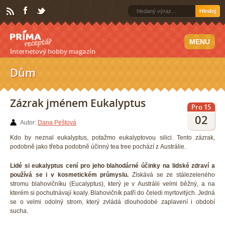
Hledej
MENU
Internetový hobby magazín
Dům
Zázrak jménem Eukalyptus
Pro 15
02
Autor:
Dana Peštová
Kdo by neznal eukalyptus, potažmo eukalyptovou silici. Tento zázrak,
podobně jako třeba podobně účinný tea tree pochází z Austrálie.
Lidé si eukalyptus cení pro jeho blahodárné účinky na lidské zdraví a
používá se i v kosmetickém průmyslu.
Získává se ze stálezeleného
stromu blahovičníku (Eucalyptus), který je v Austrálii velmi běžný, a na
kterém si pochutnávají koaly. Blahovičník patří do čeledi myrtovitých. Jedná
se o velmi odolný strom, který zvládá dlouhodobé zaplavení i období
sucha.