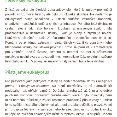
Léčivé síly eukalyptu
Z listů se extrahuje éterický eukalyptový olej, který je určený pro vnější
použití. Konzumovat listy by ale bylo pro člověka škodlivé. Ne nadarmo je
eukalyptová silice obsažena v listech součástí větrových bonbonů,
chladivých masážních gelů a směsí na inhalace. Pomáhá totiž dýchacím
cestám stejně tak, jako bolavým kloubům a unaveným svalům. Má
protizánětlivé a dezinfekční účinky, uvolňuje hleny a zrychluje hojení.
Používá se při rýmě a kašli, zánětu průdušek a vedlejších nosních dutin.
Pomáhá ve zvládnutí astmatu i nejrůznějších viróz. Byly popsány i jeho
blahodárné účinky na lidskou psychiku, proto se používá v aromaterapii
pro zmírnění pocitů úzkosti, strachu a depresí. Koupel s přídavkem
eukalyptu uvolní svaly a povzbudí mysl. Aromatické látky uvolňují i sušené
listy blahovičníku. V pokoji se sušenými listy se vám bude lépe dýchat.
Pěstujeme eukalyptus
Pro pěstování jako pokojové rostliny se hodí především druhy
Eucalyptus
gunnii
a
Eucalyptus citriodora
. Na rozdíl od většiny druhů blahovičníků
nedosahují tak obřích rozměrů. Dorůstají zhruba 1,5 až 2 m a je dobré
jejich růst korigovat občasným zastřiháváním. Péče o tyto pokojovky není
nijak náročná, důležité je zajistit rostlinám pravidelný přísun vody a umístit
je na světlé místo. Sluneční výheň ale není pro blahovičník to pravé. Velmi
jim prospívá letnění na zahradě nebo terase. Zimování probíhá klasicky,
nejlépe na světlém chladnějším místě s teplotou okolo 10 stupňů. Během