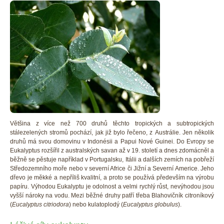
Většina z více než 700 druhů těchto tropických a subtropických
stálezelených stromů pochází, jak již bylo řečeno, z Austrálie. Jen několik
druhů má svou domovinu v Indonésii a Papui Nové Guinei. Do Evropy se
Eukalyptus rozšířil z australských savan až v 19. století a dnes zdomácněl a
běžně se pěstuje například v Portugalsku, Itálii a dalších zemích na pobřeží
Středozemního moře nebo v severní Africe či Jižní a Severní Americe. Jeho
dřevo je měkké a nepříliš kvalitní, a proto se používá především na výrobu
papíru. Výhodou Eukalyptu je odolnost a velmi rychlý růst, nevýhodou jsou
vyšší nároky na vodu. Mezi běžné druhy patří třeba Blahovičník citroníkový
(
Eucalyptus citriodora
) nebo kulatoplodý (
Eucalyptus globulus
).