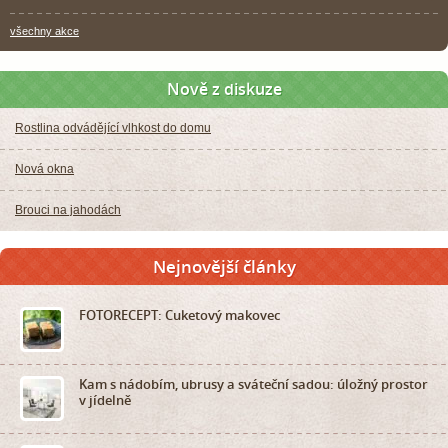
všechny akce
Nově z diskuze
Rostlina odvádějící vlhkost do domu
Nová okna
Brouci na jahodách
Nejnovější články
FOTORECEPT: Cuketový makovec
Kam s nádobím, ubrusy a sváteční sadou: úložný prostor
v jídelně