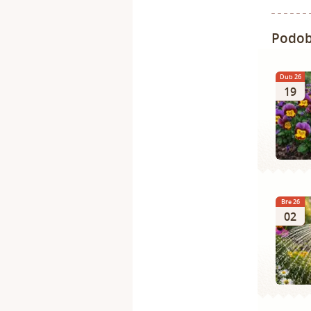
Podob
Dub 26
19
Bře 26
02