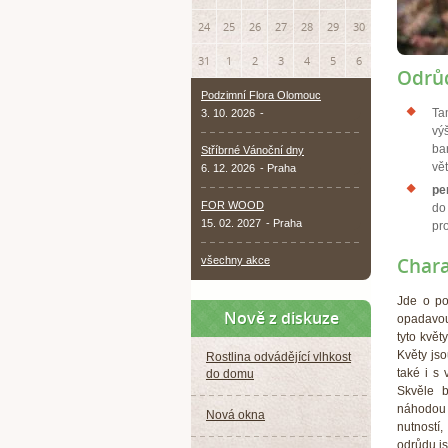
24
25
26
27
28
29
30
31
1
2
3
4
5
6
Odrůd
Podzimní Flora Olomouc
Ta
3. 10. 2026
-
vý
ba
Stříbrné Vánoční dny
vět
6. 12. 2026
- Praha
pe
FOR WOOD
do
15. 02. 2027
- Praha
pr
Chara
všechny akce
Jde o po
Nově z diskuze
opadavou 
tyto květ
Květy js
Rostlina odvádějící vlhkost
také i s 
do domu
Skvěle b
náhodou i
Nová okna
nutností
odrůdu js