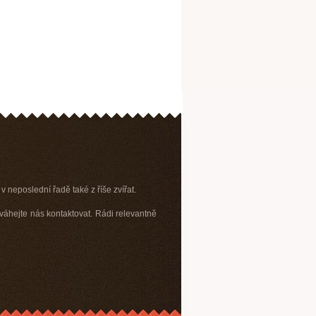
v neposlední řadě také z říše zvířat.
váhejte nás kontaktovat. Rádi relevantně