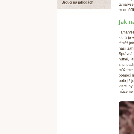
Brouci na jahodách
tamaryše
moci těši
Jak n
Tamaryše
která je
téměř ja
naší zah
Správná 
nutné, a
s případ
můžeme s
pomocí ří
poté již 
které by
můžeme se