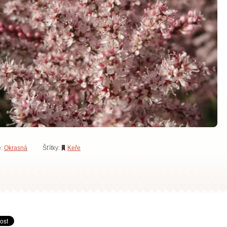
e:
Okrasná
Šťítky:
Keře