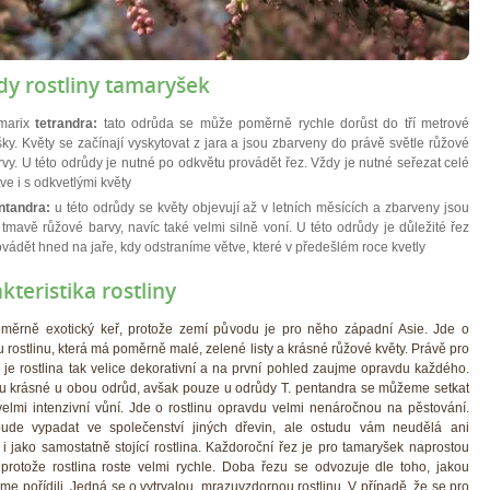
y rostliny tamaryšek
marix
tetrandra:
tato odrůda se může poměrně rychle dorůst do tří metrové
šky. Květy se začínají vyskytovat z jara a jsou zbarveny do právě světle růžové
rvy. U této odrůdy je nutné po odkvětu provádět řez. Vždy je nutné seřezat celé
ve i s odkvetlými květy
ntandra:
u této odrůdy se květy objevují až v letních měsících a zbarveny jsou
 tmavě růžové barvy, navíc také velmi silně voní. U této odrůdy je důležité řez
ovádět hned na jaře, kdy odstraníme větve, které v předešlém roce kvetly
kteristika rostliny
měrně exotický keř, protože zemí původu je pro něho západní Asie. Jde o
rostlinu, která má poměrně malé, zelené listy a krásné růžové květy. Právě pro
y je rostlina tak velice dekorativní a na první pohled zaujme opravdu každého.
ou krásné u obou odrůd, avšak pouze u odrůdy T. pentandra se můžeme setkat
velmi intenzivní vůní. Jde o rostlinu opravdu velmi nenáročnou na pěstování.
ude vypadat ve společenství jiných dřevin, ale ostudu vám neudělá ani
 jako samostatně stojící rostlina. Každoroční řez je pro tamaryšek naprostou
, protože rostlina roste velmi rychle. Doba řezu se odvozuje dle toho, jakou
me pořídili. Jedná se o vytrvalou, mrazuvzdornou rostlinu. V případě, že se pro