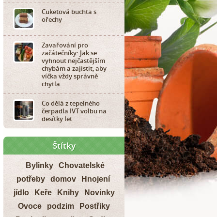
Cuketová buchta s
ořechy
Zavařování pro
začátečníky: Jak se
vyhnout nejčastějším
chybám a zajistit, aby
víčka vždy správně
chytla
Co dělá z tepelného
čerpadla IVT volbu na
desítky let
Štítky
Bylinky
Chovatelské
potřeby
domov
Hnojení
jídlo
Keře
Knihy
Novinky
Ovoce
podzim
Postřiky