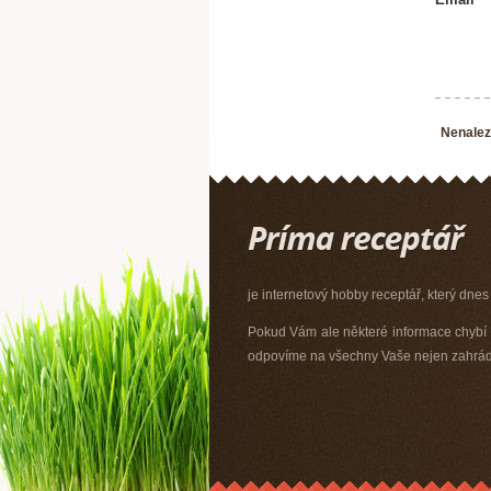
Nenalez
je internetový hobby receptář, který dnes
Pokud Vám ale některé informace chybí n
odpovíme na všechny Vaše nejen zahrádk