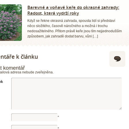
Barevné a voňavé keře do okrasné zahrady:
Radost, která vydrží roky
Když se řekne okrasná zahrada, spousta lidí si představí
něco složitého, časově náročného a možná i trochu
nedosažitelného. Přitom právě keře jsou tím nejjednodušším
způsobem, jak zahradě dodat barvu, vůni […]
táře k článku
t komentář
ailová adresa nebude zveřejněna.
ek
*
*