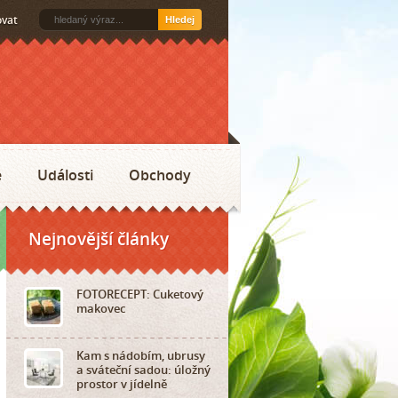
ovat
Hledej
e
Události
Obchody
Nejnovější články
FOTORECEPT: Cuketový
makovec
Kam s nádobím, ubrusy
a sváteční sadou: úložný
prostor v jídelně