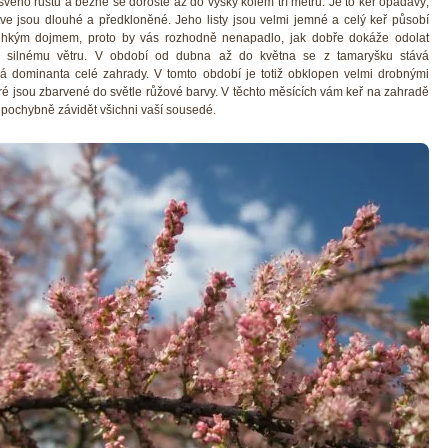
 svého růstu a běžně se doroste až do výšky kolem tří metrů. Je to keř opadavý,
tve jsou dlouhé a předkloněné. Jeho listy jsou velmi jemné a celý keř působí
ehkým dojmem, proto by vás rozhodně nenapadlo, jak dobře dokáže odolat
d silnému větru. V období od dubna až do května se z tamaryšku stává
á dominanta celé zahrady. V tomto období je totiž obklopen velmi drobnými
eré jsou zbarvené do světle růžové barvy. V těchto měsících vám keř na zahradě
pochybně závidět všichni vaší sousedé.