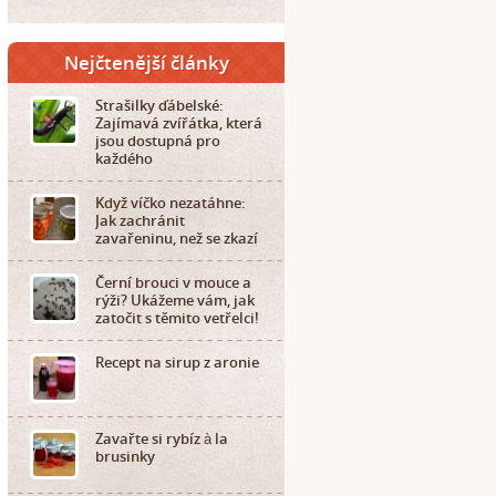
Nejčtenější články
Strašilky ďábelské:
Zajímavá zvířátka, která
jsou dostupná pro
každého
Když víčko nezatáhne:
Jak zachránit
zavařeninu, než se zkazí
Černí brouci v mouce a
rýži? Ukážeme vám, jak
zatočit s těmito vetřelci!
Recept na sirup z aronie
Zavařte si rybíz à la
brusinky