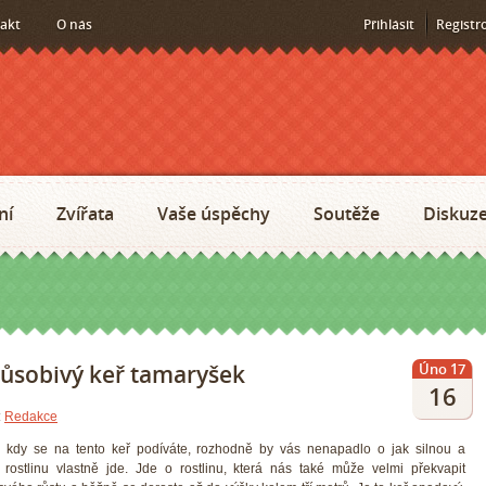
akt
O nás
Přihlásit
Registr
ní
Zvířata
Vaše úspěchy
Soutěže
Diskuz
působivý keř tamaryšek
Úno 17
16
:
Redakce
i, kdy se na tento keř podíváte, rozhodně by vás nenapadlo o jak silnou a
u rostlinu vlastně jde. Jde o rostlinu, která nás také může velmi překvapit