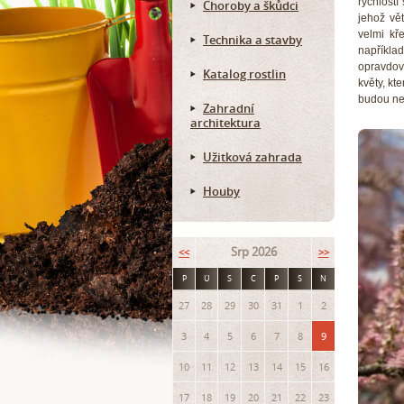
rychlostí
Choroby a škůdci
jehož vě
velmi kř
Technika a stavby
napříkla
opravdov
Katalog rostlin
květy, kt
budou ne
Zahradní
architektura
Užitková zahrada
Houby
Srp 2026
<<
>>
P
Ú
S
Č
P
S
N
27
28
29
30
31
1
2
3
4
5
6
7
8
9
10
11
12
13
14
15
16
17
18
19
20
21
22
23