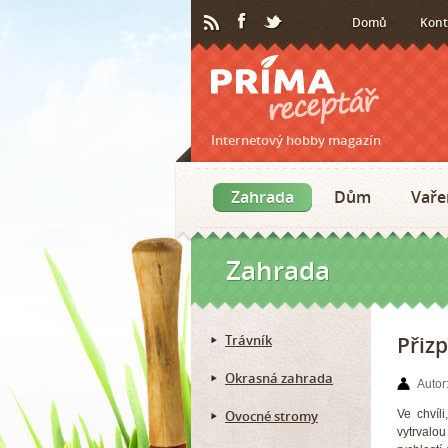
Domů
Kont
Internetový hobby magazín
Zahrada
Dům
Vaře
Zahrada
Trávník
Přiz
Okrasná zahrada
Autor
Ovocné stromy
Ve chvíl
vytrvalo