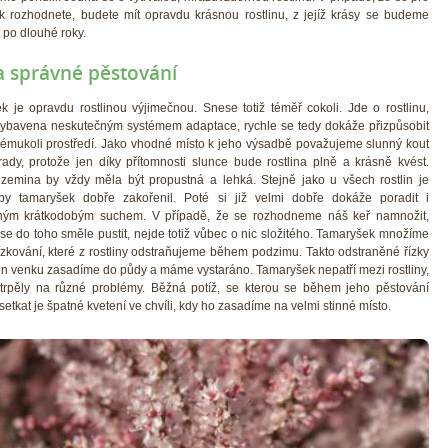
k rozhodnete, budete mít opravdu krásnou rostlinu, z jejíž krásy se budeme
t po dlouhé roky.
a správné pěstování
k je opravdu rostlinou výjimečnou. Snese totiž téměř cokoli. Jde o rostlinu,
 vybavena neskutečným systémem adaptace, rychle se tedy dokáže přizpůsobit
kémukoli prostředí. Jako vhodné místo k jeho výsadbě považujeme slunný kout
rady, protože jen díky přítomnosti slunce bude rostlina plně a krásně kvést.
zemina by vždy měla být propustná a lehká. Stejně jako u všech rostlin je
by tamaryšek dobře zakořenil. Poté si již velmi dobře dokáže poradit i
ným krátkodobým suchem. V případě, že se rozhodneme náš keř namnožit,
e do toho směle pustit, nejde totiž vůbec o nic složitého. Tamaryšek množíme
zkování, které z rostliny odstraňujeme během podzimu. Takto odstraněné řízky
jen venku zasadíme do půdy a máme vystaráno. Tamaryšek nepatří mezi rostliny,
 trpěly na různé problémy. Běžná potíž, se kterou se během jeho pěstování
tkat je špatné kvetení ve chvíli, kdy ho zasadíme na velmi stinné místo.