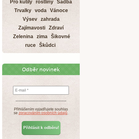
Pro kutily
rostliny
Sadba
Trvalky
voda
Vánoce
Výsev
zahrada
Zajímavosti
Zdraví
Zelenina
zima
Šikovné
ruce
Škůdci
Odběr novinek
Přihlášením vyjadřujete souhlas
se
zpracováním osobních údajů
.