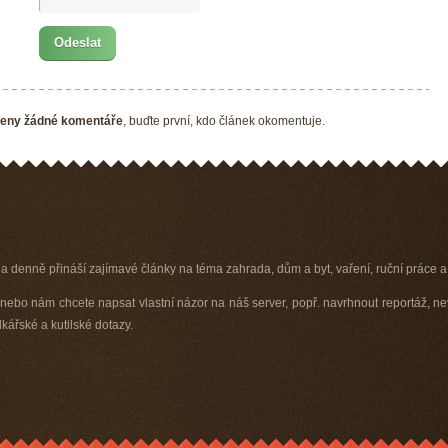
eny žádné komentáře
, buďte první, kdo článek okomentuje.
 a denně přináší zajímavé články na téma zahrada, dům a byt, vaření, ruční práce a 
ebo nám chcete napsat vlastní názor na náš server, popř. navrhnout reportáž, ne
ářské a kutilské dotazy.