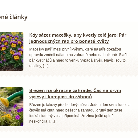
né články
Kdy sázet macešky, aby kvetly celé jaro: Pár
jednoduchých rad pro bohaté květy
Macešky patří mezi první květiny, které na jaře dokážou
opravdu změnit náladu na zahradě nebo na balkoně. Stačí
pár květináčů a hned to venku vypadá živěji. Navíc jsou to
rostliny, […]
Březen na okrasné zahradě: Čas na první
výsevy i kompost do záhonů
Březen je takový přechodový měsíc. Jeden den svítí slunce a
člověk má chuť hned běžet na zahradu, druhý den zase
fouká studený vítr a připomíná, že zima ještě úplně
neskončila. […]