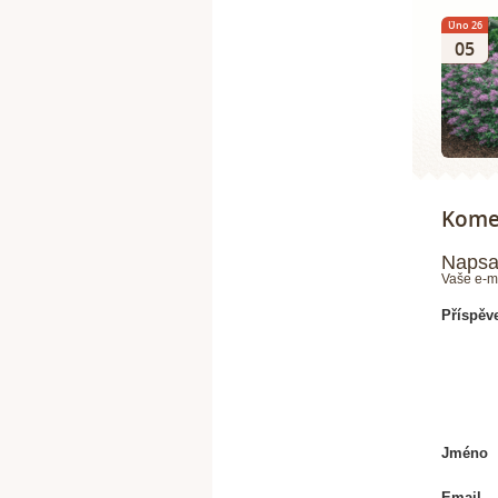
Úno 26
05
Komen
Napsa
Vaše e-m
Příspěv
Jméno
Email