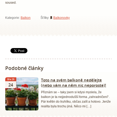
soused.
Kategorie:
Balkon
Šťítky:
Balkonovky
Podobné články
Toto na svém balkoně nedělejte
Bře 26
24
(nebo vám na něm nic neporoste)!
Přiznám se – taky jsem si kdysi myslela, že
balkon je ta nejjednodušší forma „zahradničení“.
Pár květin do truhlíku, občas zalít a hotovo. Jenže
realita byla trochu jiná. Něco mi […]