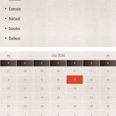
Energie
Nářadí
Stavba
Balkon
Srp 2026
<<
>>
P
Ú
S
Č
P
S
N
27
28
29
30
31
1
2
3
4
5
6
7
8
9
10
11
12
13
14
15
16
17
18
19
20
21
22
23
24
25
26
27
28
29
30
31
1
2
3
4
5
6