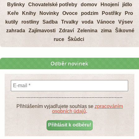
Bylinky
Chovatelské potřeby
domov
Hnojení
jídlo
Keře
Knihy
Novinky
Ovoce
podzim
Postřiky
Pro
kutily
rostliny
Sadba
Trvalky
voda
Vánoce
Výsev
zahrada
Zajímavosti
Zdraví
Zelenina
zima
Šikovné
ruce
Škůdci
Odběr novinek
Přihlášením vyjadřujete souhlas se
zpracováním
osobních údajů
.