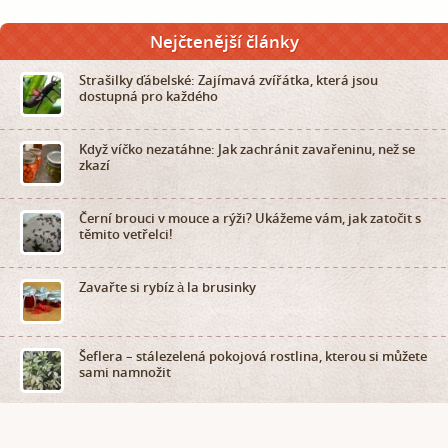
Nejčtenější články
Strašilky ďábelské: Zajímavá zvířátka, která jsou
dostupná pro každého
Když víčko nezatáhne: Jak zachránit zavařeninu, než se
zkazí
Černí brouci v mouce a rýži? Ukážeme vám, jak zatočit s
těmito vetřelci!
Zavařte si rybíz à la brusinky
Šeflera – stálezelená pokojová rostlina, kterou si můžete
sami namnožit
Nejlepší nakládaná červená řepa