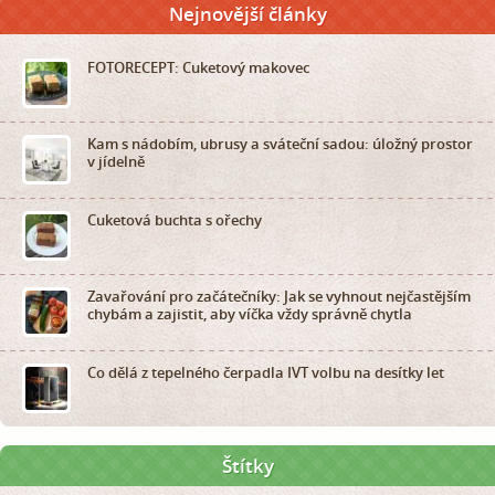
Nejnovější články
FOTORECEPT: Cuketový makovec
Kam s nádobím, ubrusy a sváteční sadou: úložný prostor
v jídelně
Cuketová buchta s ořechy
Zavařování pro začátečníky: Jak se vyhnout nejčastějším
chybám a zajistit, aby víčka vždy správně chytla
Co dělá z tepelného čerpadla IVT volbu na desítky let
Štítky