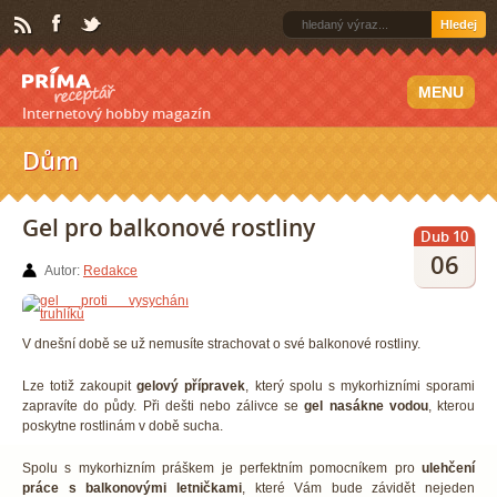
Hledej
MENU
Internetový hobby magazín
Dům
Gel pro balkonové rostliny
Dub 10
06
Autor:
Redakce
V dnešní době se už nemusíte strachovat o své balkonové rostliny.
Lze totiž zakoupit
gelový přípravek
, který spolu s mykorhizními sporami
zapravíte do půdy. Při dešti nebo zálivce se
gel nasákne vodou
, kterou
poskytne rostlinám v době sucha.
Spolu s mykorhizním práškem je perfektním pomocníkem pro
ulehčení
práce s balkonovými letničkami
, které Vám bude závidět nejeden