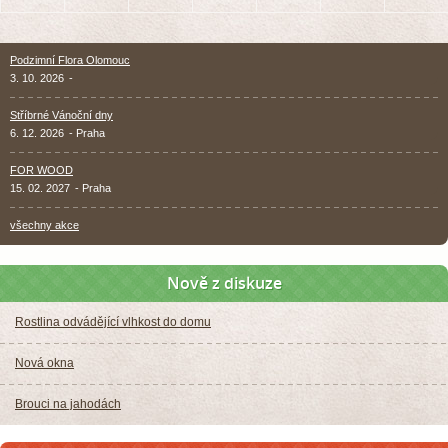
Podzimní Flora Olomouc
3. 10. 2026
-
Stříbrné Vánoční dny
6. 12. 2026
- Praha
FOR WOOD
15. 02. 2027
- Praha
všechny akce
Nově z diskuze
Rostlina odvádějící vlhkost do domu
Nová okna
Brouci na jahodách