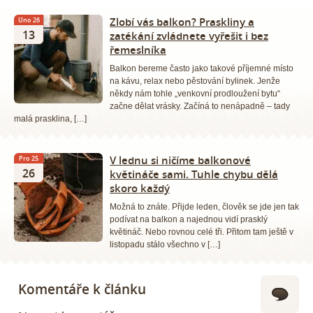
Zlobí vás balkon? Praskliny a
Úno 26
13
zatékání zvládnete vyřešit i bez
řemeslníka
Balkon bereme často jako takové příjemné místo
na kávu, relax nebo pěstování bylinek. Jenže
někdy nám tohle „venkovní prodloužení bytu“
začne dělat vrásky. Začíná to nenápadně – tady
malá prasklina, […]
V lednu si ničíme balkonové
Pro 25
26
květináče sami. Tuhle chybu dělá
skoro každý
Možná to znáte. Přijde leden, člověk se jde jen tak
podívat na balkon a najednou vidí prasklý
květináč. Nebo rovnou celé tři. Přitom tam ještě v
listopadu stálo všechno v […]
Komentáře k článku