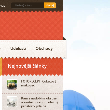
ovat
Hledej
e
Události
Obchody
Nejnovější články
FOTORECEPT: Cuketový
makovec
Kam s nádobím, ubrusy
a sváteční sadou: úložný
prostor v jídelně