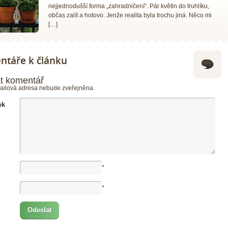
nejjednodušší forma „zahradničení“. Pár květin do truhlíku,
občas zalít a hotovo. Jenže realita byla trochu jiná. Něco mi
[…]
táře k článku
t komentář
ailová adresa nebude zveřejněna.
ek
*
*