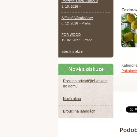
Podzimní Flora Olomouc
3. 10. 2026
-
Zazimov
Stříbrné Vánoční dny
6. 12. 2026
- Praha
FOR WOOD
15. 02. 2027
- Praha
všechny akce
Kategori
Nově z diskuze
Pokojové 
Rostlina odvádějící vlhkost
do domu
Nová okna
Brouci na jahodách
Podob