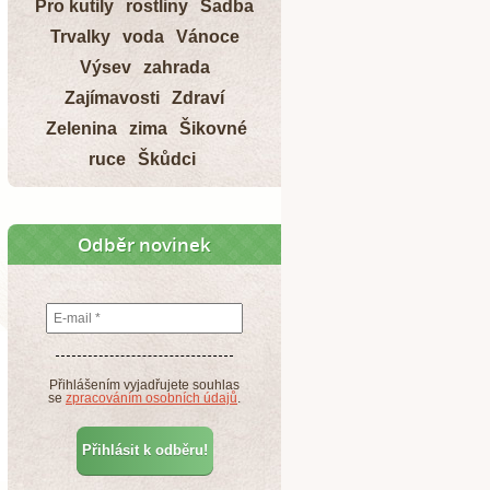
Pro kutily
rostliny
Sadba
Trvalky
voda
Vánoce
Výsev
zahrada
Zajímavosti
Zdraví
Zelenina
zima
Šikovné
ruce
Škůdci
Odběr novinek
Přihlášením vyjadřujete souhlas
se
zpracováním osobních údajů
.