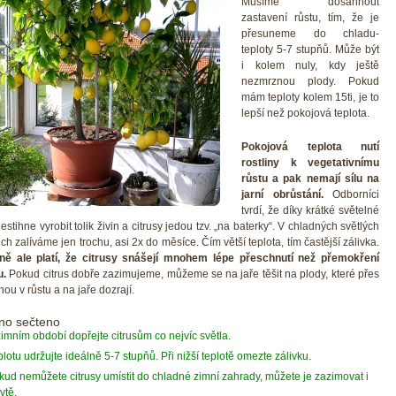
Musíme dosáhnout
zastavení růstu, tím, že je
přesuneme do chladu-
teploty 5-7 stupňů. Může být
i kolem nuly, kdy ještě
nezmrznou plody. Pokud
mám teploty kolem 15ti, je to
lepší než pokojová teplota.
Pokojová teplota nutí
rostliny k vegetativnímu
růstu a pak nemají sílu na
jarní obrůstání.
Odborníci
tvrdí, že díky krátké světelné
estihne vyrobit tolik živin a citrusy jedou tzv. „na baterky“. V chladných světlých
ch zalíváme jen trochu, asi 2x do měsíce. Čím větší teplota, tím častější zálivka.
ě ale platí, že citrusy snášejí mnohem lépe přeschnutí než přemokření
u.
Pokud citrus dobře zazimujeme, můžeme se na jaře těšit na plody, které přes
nou v růstu a na jaře dozrají.
no sečteno
zimním období dopřejte citrusům co nejvíc světla.
lotu udržujte ideálně 5-7 stupňů. Při nižší teplotě omezte zálivku.
kud nemůžete citrusy umístit do chladné zimní zahrady, můžete je zazimovat i
ytě.