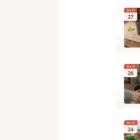
Bře 26
27
Bře 26
26
Bře 26
24