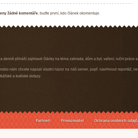
eny žádné komentáře
, buďte první, kdo článek okomentuje.
 a denně přináší zajímavé články na téma zahrada, dům a byt, vaření, ruční práce a 
ebo nám chcete napsat vlastní názor na náš server, popř. navrhnout reportáž, ne
ářské a kutilské dotazy.
Partneři
Provozovatel
Ochrana osobních údajů