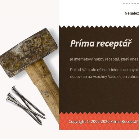
Nenalez
je internetový hobby receptář, který dnes
Pokud Vám ale některé informace chybí n
odpovíme na všechny Vaše nejen zahrádk
Copyright © 2009-2026 Príma Receptář