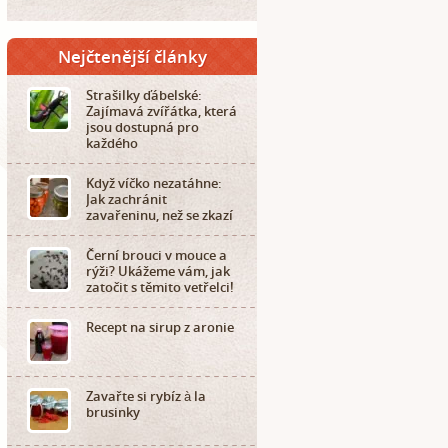
Nejčtenější články
Strašilky ďábelské:
Zajímavá zvířátka, která
jsou dostupná pro
každého
Když víčko nezatáhne:
Jak zachránit
zavařeninu, než se zkazí
Černí brouci v mouce a
rýži? Ukážeme vám, jak
zatočit s těmito vetřelci!
Recept na sirup z aronie
Zavařte si rybíz à la
brusinky