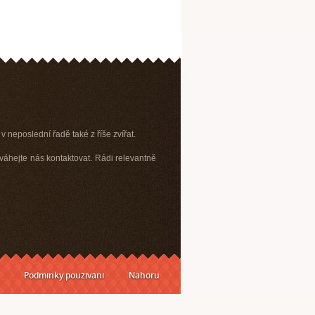
v neposlední řadě také z říše zvířat.
váhejte nás kontaktovat. Rádi relevantně
Podmínky používání
Nahoru