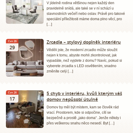
V jídelně rodina většinou nejen každý den
pravidelně snídá, ale také se v ní schází u
slavnostních večeří nebo oslav. Právě pro takové
speciální příležitosti máme doma plno věcí, pro
[…]
Zrcadla – stylový doplněk interiéru
Čvn 26
29
Věděli jste, že moderní zrcadlo může sloužit
nejen k tomu, abyste mohli zkontrolovat, jak
vypadáte, než vyjdete z domu? Navíc, pokud si
vyberete zrcadla s LED osvětlením, snadno
změníte celý […]
5 chyb v interiéru, kvůli kterým váš
Čvn 26
17
domov nepůsobí útulně
Domov by měl být místem, kam se člověk rád
vrací. Prostorem, kde si odpočine, cítí se
bezpečně a prostě „jako doma“. Jenže někdy i
přes veškerou snahu něco nesedí. Byt […]