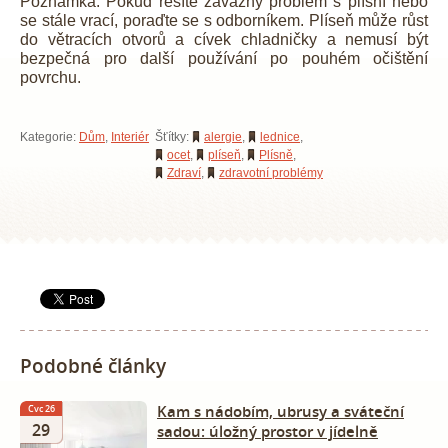
Poznámka: Pokud řešíte závažný problém s plísní nebo
se stále vrací, poraďte se s odborníkem. Plíseň může růst
do větracích otvorů a cívek chladničky a nemusí být
bezpečná pro další používání po pouhém očištění
povrchu.
Kategorie:
Dům
,
Interiér
Šťítky:
alergie
,
lednice
,
ocet
,
plíseň
,
Plísně
,
Zdraví
,
zdravotní problémy
Podobné články
Kam s nádobím, ubrusy a sváteční
Čvc 26
29
sadou: úložný prostor v jídelně