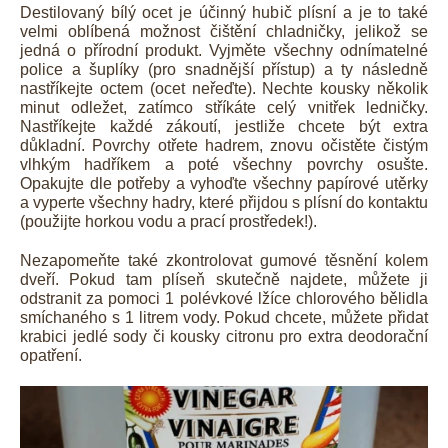
Destilovaný bílý ocet je účinný hubič plísní a je to také
velmi oblíbená možnost čištění chladničky, jelikož se
jedná o přírodní produkt. Vyjměte všechny odnímatelné
police a šuplíky (pro snadnější přístup) a ty následně
nastříkejte octem (ocet neřeďte). Nechte kousky několik
minut odležet, zatímco stříkáte celý vnitřek ledničky.
Nastříkejte každé zákoutí, jestliže chcete být extra
důkladní. Povrchy otřete hadrem, znovu očistěte čistým
vlhkým hadříkem a poté všechny povrchy osušte.
Opakujte dle potřeby a vyhoďte všechny papírové utěrky
a vyperte všechny hadry, které přijdou s plísní do kontaktu
(použijte horkou vodu a prací prostředek!).
Nezapomeňte také zkontrolovat gumové těsnění kolem
dveří. Pokud tam plíseň skutečně najdete, můžete ji
odstranit za pomoci 1 polévkové lžíce chlorového bělidla
smíchaného s 1 litrem vody. Pokud chcete, můžete přidat
krabici jedlé sody či kousky citronu pro extra deodorační
opatření.