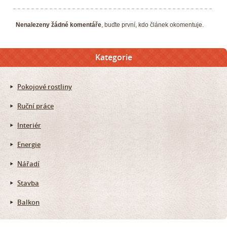
Nenalezeny žádné komentáře
, buďte první, kdo článek okomentuje.
Kategorie
Pokojové rostliny
Ruční práce
Interiér
Energie
Nářadí
Stavba
Balkon