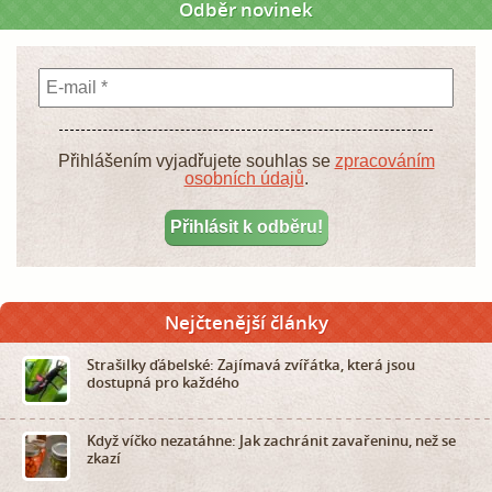
Odběr novinek
Přihlášením vyjadřujete souhlas se
zpracováním
osobních údajů
.
Nejčtenější články
Strašilky ďábelské: Zajímavá zvířátka, která jsou
dostupná pro každého
Když víčko nezatáhne: Jak zachránit zavařeninu, než se
zkazí