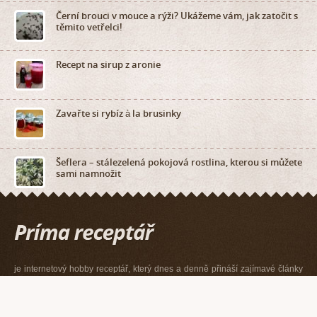
Černí brouci v mouce a rýži? Ukážeme vám, jak zatočit s
těmito vetřelci!
Recept na sirup z aronie
Zavařte si rybíz à la brusinky
Šeflera – stálezelená pokojová rostlina, kterou si můžete
sami namnožit
je internetový hobby receptář, který dnes a denně přináší zajímavé články
na téma zahrada, dům a byt, vaření, ruční práce a v neposlední řadě také
z říše zvířat.