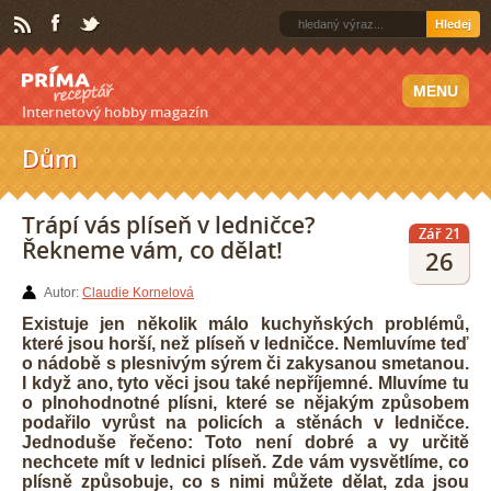
Hledej
MENU
Internetový hobby magazín
Dům
Trápí vás plíseň v ledničce?
Zář 21
Řekneme vám, co dělat!
26
Autor:
Claudie Kornelová
Existuje jen několik málo kuchyňských problémů,
které jsou horší, než plíseň v ledničce. Nemluvíme teď
o nádobě s plesnivým sýrem či zakysanou smetanou.
I když ano, tyto věci jsou také nepříjemné. Mluvíme tu
o plnohodnotné plísni, které se nějakým způsobem
podařilo vyrůst na policích a stěnách v ledničce.
Jednoduše řečeno: Toto není dobré a vy určitě
nechcete mít v lednici plíseň. Zde vám vysvětlíme, co
plísně způsobuje, co s nimi můžete dělat, zda jsou