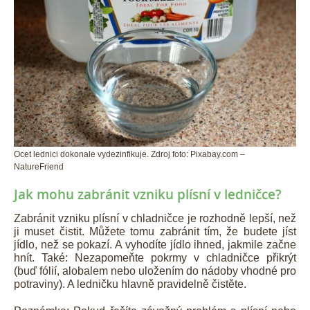
Ocet lednici dokonale vydezinfikuje. Zdroj foto: Pixabay.com –
NatureFriend
Jak mohu zabránit vzniku plísní v ledničce?
Zabránit vzniku plísní v chladničce je rozhodně lepší, než
ji muset čistit. Můžete tomu zabránit tím, že budete jíst
jídlo, než se pokazí. A vyhodíte jídlo ihned, jakmile začne
hnít. Také: Nezapomeňte pokrmy v chladničce přikrýt
(buď fólií, alobalem nebo uložením do nádoby vhodné pro
potraviny). A ledničku hlavně pravidelně čistěte.