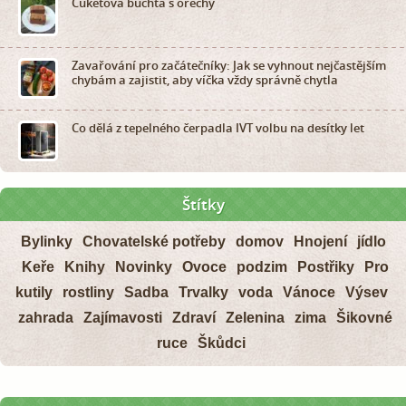
Cuketová buchta s ořechy
Zavařování pro začátečníky: Jak se vyhnout nejčastějším
chybám a zajistit, aby víčka vždy správně chytla
Co dělá z tepelného čerpadla IVT volbu na desítky let
Štítky
Bylinky
Chovatelské potřeby
domov
Hnojení
jídlo
Keře
Knihy
Novinky
Ovoce
podzim
Postřiky
Pro
kutily
rostliny
Sadba
Trvalky
voda
Vánoce
Výsev
zahrada
Zajímavosti
Zdraví
Zelenina
zima
Šikovné
ruce
Škůdci