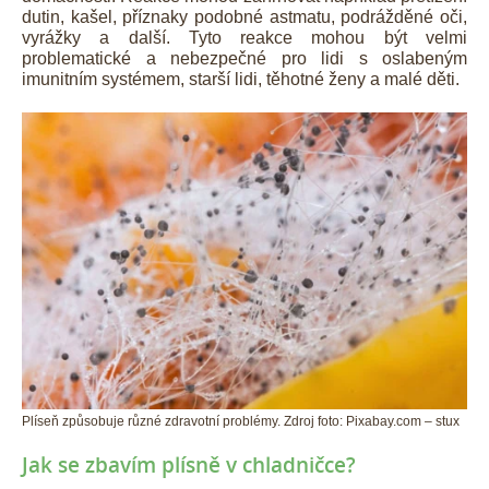
dutin, kašel, příznaky podobné astmatu, podrážděné oči,
vyrážky a další. Tyto reakce mohou být velmi
problematické a nebezpečné pro lidi s oslabeným
imunitním systémem, starší lidi, těhotné ženy a malé děti.
Plíseň způsobuje různé zdravotní problémy. Zdroj foto: Pixabay.com – stux
Jak se zbavím plísně v chladničce?