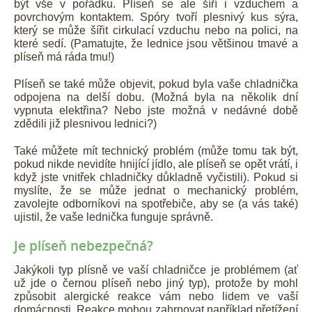
být vše v pořádku. Plíseň se ale šíří i vzduchem a
povrchovým kontaktem. Spóry tvoří plesnivý kus sýra,
který se může šířit cirkulací vzduchu nebo na polici, na
které sedí. (Pamatujte, že lednice jsou většinou tmavé a
plíseň má ráda tmu!)
Plíseň se také může objevit, pokud byla vaše chladnička
odpojena na delší dobu. (Možná byla na několik dní
vypnuta elektřina? Nebo jste možná v nedávné době
zdědili již plesnivou lednici?)
Také můžete mít technický problém (může tomu tak být,
pokud nikde nevidíte hnijící jídlo, ale plíseň se opět vrátí, i
když jste vnitřek chladničky důkladně vyčistili). Pokud si
myslíte, že se může jednat o mechanický problém,
zavolejte odborníkovi na spotřebiče, aby se (a vás také)
ujistil, že vaše lednička funguje správně.
Je plíseň nebezpečná?
Jakýkoli typ plísně ve vaší chladničce je problémem (ať
už jde o černou plíseň nebo jiný typ), protože by mohl
způsobit alergické reakce vám nebo lidem ve vaší
domácnosti. Reakce mohou zahrnovat například přetížení