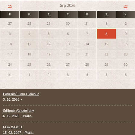
Srp 2026
<<
>>
P
Ú
S
Č
P
S
N
27
28
29
30
31
1
2
3
4
5
6
7
8
9
10
11
12
13
14
15
16
17
18
19
20
21
22
23
24
25
26
27
28
29
30
31
1
2
3
4
5
6
Podzimní Flora Olomouc
3. 10. 2026
-
Stříbrné Vánoční dny
6. 12. 2026
- Praha
FOR WOOD
15. 02. 2027
- Praha