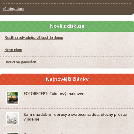
všechny akce
Nově z diskuze
Rostlina odvádějící vlhkost do domu
Nová okna
Brouci na jahodách
Nejnovější články
FOTORECEPT: Cuketový makovec
Kam s nádobím, ubrusy a sváteční sadou: úložný prostor
v jídelně