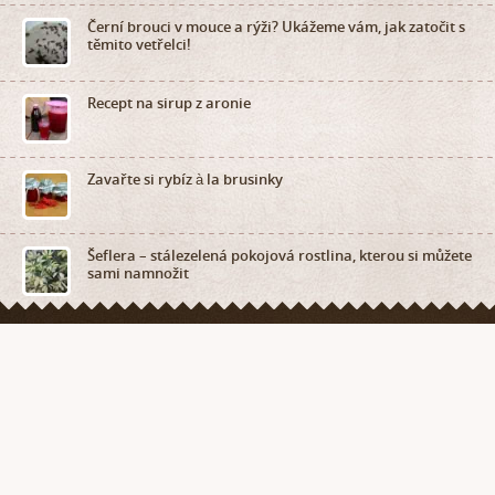
Černí brouci v mouce a rýži? Ukážeme vám, jak zatočit s
těmito vetřelci!
Recept na sirup z aronie
Zavařte si rybíz à la brusinky
Šeflera – stálezelená pokojová rostlina, kterou si můžete
sami namnožit
je internetový hobby receptář, který dnes a denně přináší zajímavé články
na téma zahrada, dům a byt, vaření, ruční práce a v neposlední řadě také
z říše zvířat.