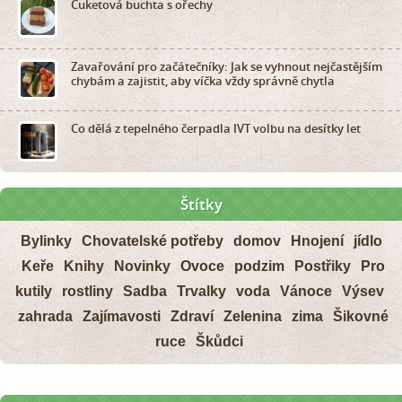
Cuketová buchta s ořechy
Zavařování pro začátečníky: Jak se vyhnout nejčastějším
chybám a zajistit, aby víčka vždy správně chytla
Co dělá z tepelného čerpadla IVT volbu na desítky let
Štítky
Bylinky
Chovatelské potřeby
domov
Hnojení
jídlo
Keře
Knihy
Novinky
Ovoce
podzim
Postřiky
Pro
kutily
rostliny
Sadba
Trvalky
voda
Vánoce
Výsev
zahrada
Zajímavosti
Zdraví
Zelenina
zima
Šikovné
ruce
Škůdci