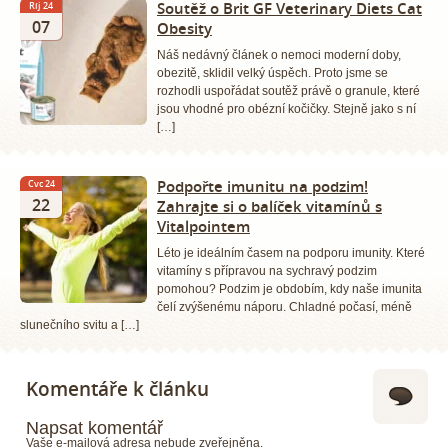
Soutěž o Brit GF Veterinary Diets Cat
Říj 24
07
Obesity
Náš nedávný článek o nemoci moderní doby,
obezitě, sklidil velký úspěch. Proto jsme se
rozhodli uspořádat soutěž právě o granule, které
jsou vhodné pro obézní kočičky. Stejně jako s ní
[…]
Podpořte imunitu na podzim!
Čvc 24
22
Zahrajte si o balíček vitamínů s
Vitalpointem
Léto je ideálním časem na podporu imunity. Které
vitamíny s přípravou na sychravý podzim
pomohou? Podzim je obdobím, kdy naše imunita
čelí zvýšenému náporu. Chladné počasí, méně
slunečního svitu a […]
Komentáře k článku
Napsat komentář
Vaše e-mailová adresa nebude zveřejněna.