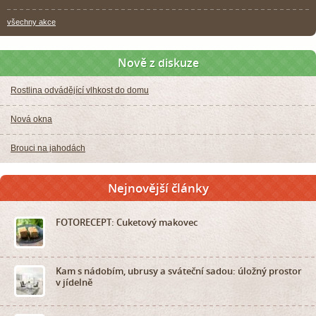
všechny akce
Nově z diskuze
Rostlina odvádějící vlhkost do domu
Nová okna
Brouci na jahodách
Nejnovější články
FOTORECEPT: Cuketový makovec
Kam s nádobím, ubrusy a sváteční sadou: úložný prostor
v jídelně