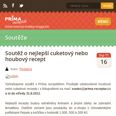
Hledej
MENU
Internetový hobby magazín
Soutěže
Soutěž o nejlepší cuketový nebo
Srp 11
houbový recept
16
Autor:
Redakce
Vyhlašujeme soutěž s Príma receptářem. Posílejte odzkoušené houbové
nebo cuketové recepty i s fotografiemi na mail:
soutez@prima-receptar.cz
a to do středy 31.8.2011
.
Nejlepší recepty budou odměněny knihami a jinými dárky se zahradní
tematikou. Dalšími cenami jsou poukázky do e-shopu s chovatelskými
potřebami Pejsek a kočička v hodnotě 1.000, 500 a 200 Kč.