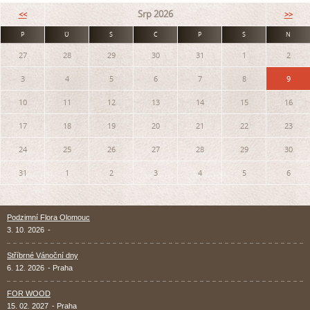
Srp 2026
<<
>>
P
Ú
S
Č
P
S
N
27
28
29
30
31
1
2
3
4
5
6
7
8
9
10
11
12
13
14
15
16
17
18
19
20
21
22
23
24
25
26
27
28
29
30
31
1
2
3
4
5
6
Podzimní Flora Olomouc
3. 10. 2026
-
Stříbrné Vánoční dny
6. 12. 2026
- Praha
FOR WOOD
15. 02. 2027
- Praha