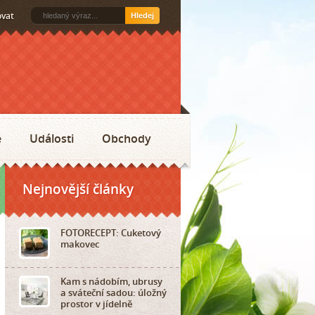
ovat
Hledej
e
Události
Obchody
Nejnovější články
FOTORECEPT: Cuketový
makovec
Kam s nádobím, ubrusy
a sváteční sadou: úložný
prostor v jídelně