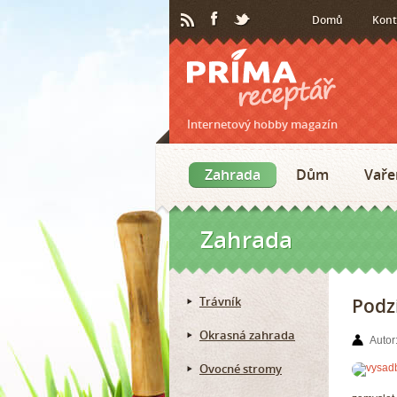
Domů
Kont
Internetový hobby magazín
Zahrada
Dům
Vaře
Zahrada
Trávník
Podz
Okrasná zahrada
Autor
Ovocné stromy