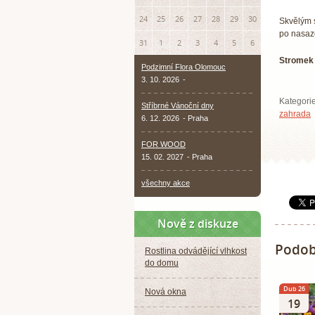
24
25
26
27
28
29
30
Skvělým s
po nasaz
31
1
2
3
4
5
6
Stromek 
Podzimní Flora Olomouc
3. 10. 2026
-
Kategori
Stříbrné Vánoční dny
zahrada
6. 12. 2026
- Praha
FOR WOOD
15. 02. 2027
- Praha
všechny akce
Nově z diskuze
Podob
Rostlina odvádějící vlhkost
do domu
Dub 26
Nová okna
19