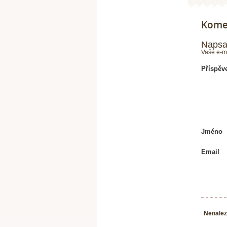
Komen
Napsa
Vaše e-m
Příspěv
Jméno
Email
Nenalez