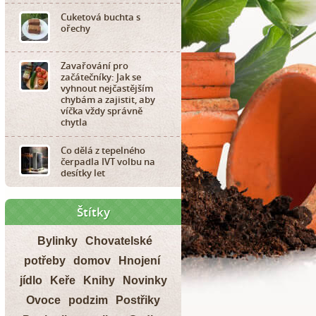
Cuketová buchta s
ořechy
Zavařování pro
začátečníky: Jak se
vyhnout nejčastějším
chybám a zajistit, aby
víčka vždy správně
chytla
Co dělá z tepelného
čerpadla IVT volbu na
desítky let
Štítky
Bylinky
Chovatelské
potřeby
domov
Hnojení
jídlo
Keře
Knihy
Novinky
Ovoce
podzim
Postřiky