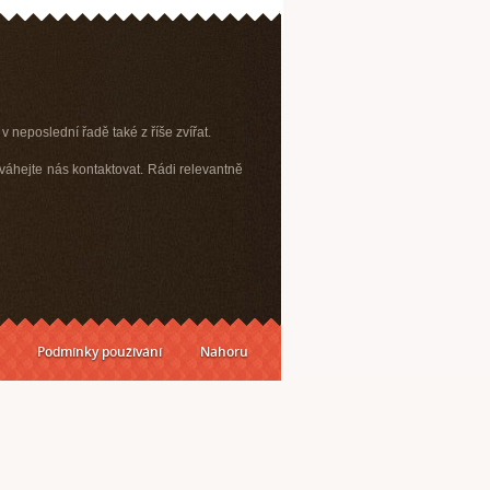
v neposlední řadě také z říše zvířat.
váhejte nás kontaktovat. Rádi relevantně
Podmínky používání
Nahoru