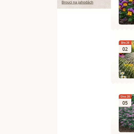
Brouci na jahodách
Bře 26
02
Úno 26
05