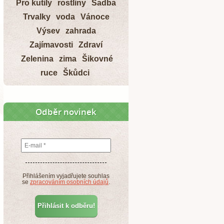
Pro kutily
rostliny
Sadba
Trvalky
voda
Vánoce
Výsev
zahrada
Zajímavosti
Zdraví
Zelenina
zima
Šikovné
ruce
Škůdci
Odběr novinek
Přihlášením vyjadřujete souhlas
se
zpracováním osobních údajů
.