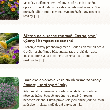
Macešky patří mezi první květiny, které na jaře dokážou
opravdu změnit náladu na zahradě nebo na balkoně. Stačí
pár květináčů a hned to venku vypadá živěji. Navíc jsou to
rostliny, […]
Březen na okrasné zahradě: Čas na první
výsevy i kompost do záhonů
Březen je takový přechodový měsíc. Jeden den svítí slunce a
člověk má chuť hned běžet na zahradu, druhý den zase
fouká studený vítr a připomíná, že zima ještě úplně
neskončila. […]
Barevné a voňavé keře do okrasné zahrady:
Radost, která vydrží roky
Když se řekne okrasná zahrada, spousta lidí si představí
něco složitého, časově náročného a možná i trochu
nedosažitelného. Přitom právě keře jsou tím nejjednodušším
způsobem, jak zahradě dodat barvu, vůni […]