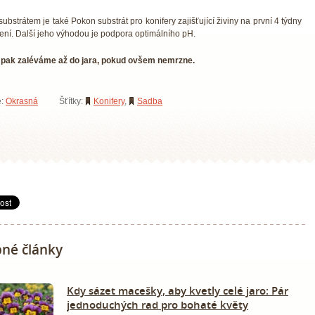
ubstrátem je také Pokon substrát pro konifery zajišťující živiny na první 4 týdny
ení. Další jeho výhodou je podpora optimálního pH.
pak zaléváme až do jara, pokud ovšem nemrzne.
e:
Okrasná
Šťítky:
Konifery
,
Sadba
né články
Kdy sázet macešky, aby kvetly celé jaro: Pár
jednoduchých rad pro bohaté květy