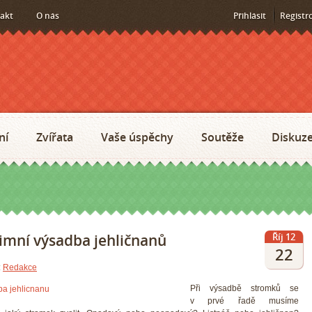
akt
O nás
Přihlásit
Registr
ní
Zvířata
Vaše úspěchy
Soutěže
Diskuz
imní výsadba jehličnanů
Říj 12
22
:
Redakce
Při výsadbě stromků se
v prvé řadě musíme