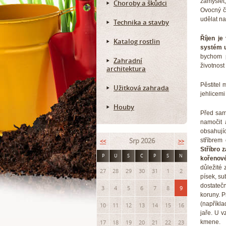
zamyslet
Choroby a škůdci
Ovocný č
udělat n
Technika a stavby
Říjen j
Katalog rostlin
systém u
bychom p
Zahradní
životnost
architektura
Pěstitel 
Užitková zahrada
jehlicemi
Houby
Před sam
namočit 
obsahujíc
Srp 2026
stříbrem 
<<
>>
Stříbro 
P
Ú
S
Č
P
S
N
kořenové
důležité 
27
28
29
30
31
1
2
písek, s
dostateč
3
4
5
6
7
8
9
koruny. P
(napříkla
10
11
12
13
14
15
16
jaře. U v
17
18
19
20
21
22
23
kmene.