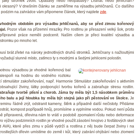
, jaký stromek zvolit. Opadavý nebo neopadavý? Listnáč nebo jehličnan?
i okrasný? V dnešním článku se zaměříme na výsadbu jehličnanů. Co dalšího
a podzim na zahrádce vám připomene článek, který najdete
zde
.
e vhodným obdobím pro výsadbu jehličnanů, aby se před zimou kořenový
jal.
Pozor však na přízemní mrazíky. Pro rostlinu je přesazení velký šok, proto
řípravné práce neměli podcenit. Naším cílem je přeci kvalitní výsadba a
 stromku po mnoho let.
musí brát zřetel na nároky jednotlivých druhů stromků. Jehličnany s nažloutlými
 vyžadují slunné místo, zatímco ty s modrými a šedými jehlicemi polostín.
otnou výsadbou je vhodné kořenový bal
alespoň na hodinu do vodného roztoku
í stimulátor zakořeňování, např. Harmonie Stimulátor zakořeňování s aktivním
obsahující živiny, látky podporující tvorbu kořenů a zabraňuje stresu rostlin.
zabraňuje tvorbě plísní a chorob. Jáma by měla být 1,5 násobkem průměru
ho balu a její hloubka by měla být stejná jako při pěstování ve školce.
Je
zeminu řádně zrýt, odstranit kameny, štěrk a případně další nečistoty. Přidáme
ubstrát, kompost popřípadě hnůj, promísíme a vyplníme vodou. Pokud není půda
ně připravená, dřevina nám to vrátí v podobě zpomalení růstu nebo deformace
ro výživu podzimních rostlin je vhodné použít zásobní hnojivo z fosfátových skel
d AVA), které přes zimu v půdě vydrží a rostlina z něj bude čerpat živiny i na
zrostlejších dřevin umístíme do země i kůl, který zabrání ohýbání nebo zlomení