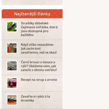
Nejčtenější články
Strašilky ďábelské:
Zajímavá zvířátka, která
jsou dostupná pro
každého
Když víčko nezatáhne:
Jak zachránit
zavařeninu, než se zkazí
Černí brouci v mouce a
rýži? Ukážeme vám, jak
zatočit s těmito vetřelci!
Recept na sirup z aronie
Zavařte si rybíz à la
brusinky