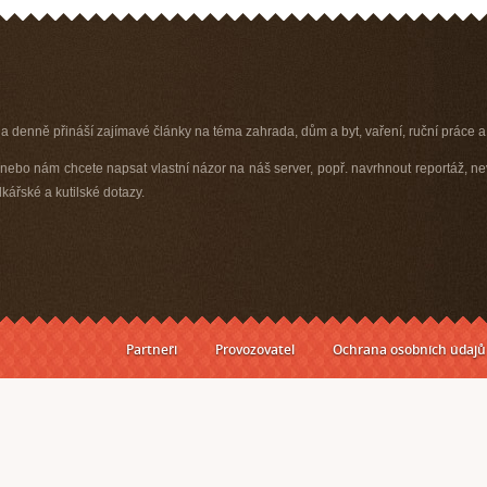
 a denně přináší zajímavé články na téma zahrada, dům a byt, vaření, ruční práce a 
ebo nám chcete napsat vlastní názor na náš server, popř. navrhnout reportáž, ne
ářské a kutilské dotazy.
Partneři
Provozovatel
Ochrana osobních údajů