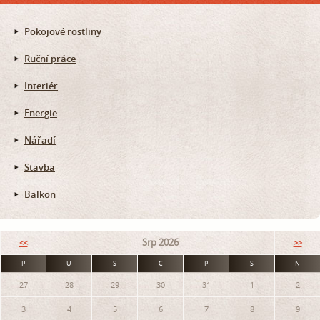
Pokojové rostliny
Ruční práce
Interiér
Energie
Nářadí
Stavba
Balkon
Srp 2026
<<
>>
P
Ú
S
Č
P
S
N
27
28
29
30
31
1
2
3
4
5
6
7
8
9