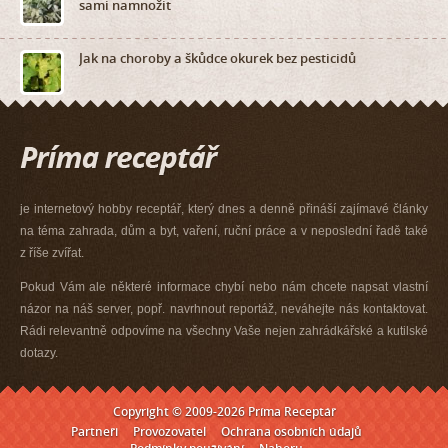
sami namnožit
Jak na choroby a škůdce okurek bez pesticidů
je internetový hobby receptář, který dnes a denně přináší zajímavé články
na téma zahrada, dům a byt, vaření, ruční práce a v neposlední řadě také
z říše zvířat.
Pokud Vám ale některé informace chybí nebo nám chcete napsat vlastní
názor na náš server, popř. navrhnout reportáž, neváhejte nás kontaktovat.
Rádi relevantně odpovíme na všechny Vaše nejen zahrádkářské a kutilské
dotazy.
Copyright © 2009-2026 Príma Receptář
Partneři
Provozovatel
Ochrana osobních údajů