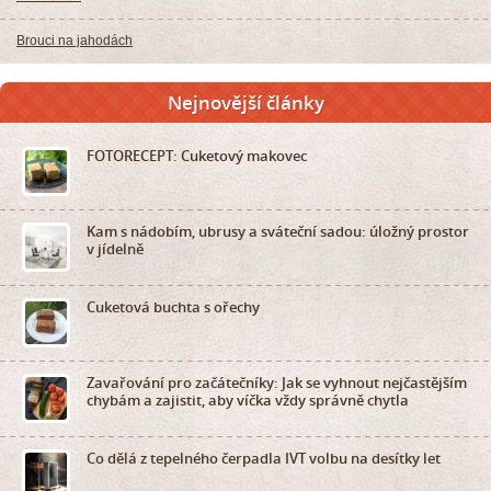
Brouci na jahodách
Nejnovější články
FOTORECEPT: Cuketový makovec
Kam s nádobím, ubrusy a sváteční sadou: úložný prostor
v jídelně
Cuketová buchta s ořechy
Zavařování pro začátečníky: Jak se vyhnout nejčastějším
chybám a zajistit, aby víčka vždy správně chytla
Co dělá z tepelného čerpadla IVT volbu na desítky let