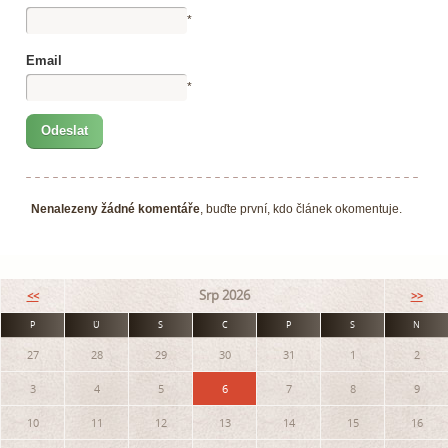
*
Email
*
Nenalezeny žádné komentáře
, buďte první, kdo článek okomentuje.
Srp 2026
<<
>>
P
Ú
S
Č
P
S
N
27
28
29
30
31
1
2
3
4
5
6
7
8
9
10
11
12
13
14
15
16