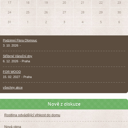
17
18
19
20
21
22
23
24
25
26
27
28
29
30
31
1
2
3
4
5
6
Podzimní Flora Olomouc
3. 10. 2026
-
Stříbrné Vánoční dny
6. 12. 2026
- Praha
FOR WOOD
15. 02. 2027
- Praha
všechny akce
Nově z diskuze
Rostlina odvádějící vlhkost do domu
Nová okna