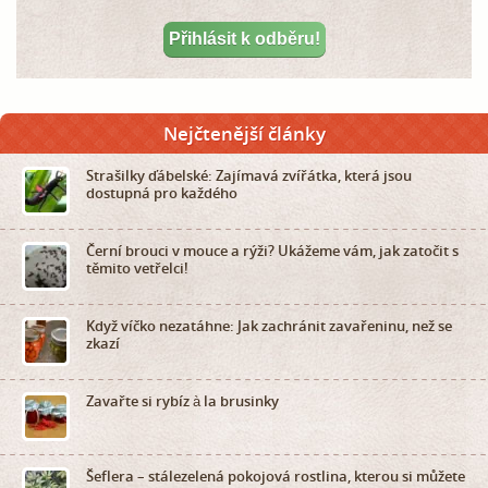
Nejčtenější články
Strašilky ďábelské: Zajímavá zvířátka, která jsou
dostupná pro každého
Černí brouci v mouce a rýži? Ukážeme vám, jak zatočit s
těmito vetřelci!
Když víčko nezatáhne: Jak zachránit zavařeninu, než se
zkazí
Zavařte si rybíz à la brusinky
Šeflera – stálezelená pokojová rostlina, kterou si můžete