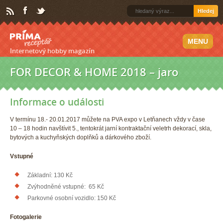
Hledej
MENU
Internetový hobby magazín
FOR DECOR & HOME 2018 – jaro
Informace o události
V termínu 18.- 20.01.2017 můžete na PVA expo v Letňanech vždy v čase
10 – 18 hodin navštívit 5., tentokrát jarní kontraktační veletrh dekorací, skla,
bytových a kuchyňských doplňků a dárkového zboží.
Vstupné
Základní: 130 Kč
Zvýhodněné vstupné: 65 Kč
Parkovné osobní vozidlo: 150 Kč
Fotogalerie