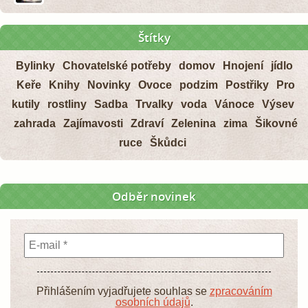
Štítky
Bylinky
Chovatelské potřeby
domov
Hnojení
jídlo
Keře
Knihy
Novinky
Ovoce
podzim
Postřiky
Pro
kutily
rostliny
Sadba
Trvalky
voda
Vánoce
Výsev
zahrada
Zajímavosti
Zdraví
Zelenina
zima
Šikovné
ruce
Škůdci
Odběr novinek
Přihlášením vyjadřujete souhlas se
zpracováním
osobních údajů
.