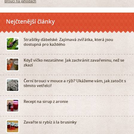
Brouci na jahodách
Nejčtenější články
Strašilky ďábelské: Zajímavá zvířátka, která jsou
dostupná pro každého
Když víčko nezatáhne: Jak zachránit zavařeninu, než se
zkazí
Černí brouci v mouce a rýži? Ukážeme vám, jak zatočit s
těmito vetřelci!
Recept na sirup z aronie
Zavařte si rybíz à la brusinky