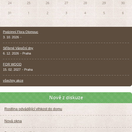
24
25
26
27
28
29
30
31
1
2
3
4
5
6
Podzimní Flora Olomouc
3. 10. 2026
-
Stříbrné Vánoční dny
6. 12. 2026
- Praha
FOR WOOD
15. 02. 2027
- Praha
všechny akce
Nově z diskuze
Rostlina odvádějící vlhkost do domu
Nová okna