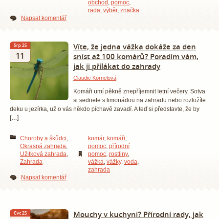
obchod
,
pomoc
,
rada
,
výběr
,
značka
Napsat komentář
Víte, že jedna vážka dokáže za den
Srp 25
11
sníst až 100 komárů? Poradím vám,
jak ji přilákat do zahrady
Claudie Kornelová
Komáři umí pěkně znepříjemnit letní večery. Sotva
si sednete s limonádou na zahradu nebo rozložíte
deku u jezírka, už o vás někdo píchavě zavadí. A teď si představte, že by
[…]
Choroby a škůdci
,
komár
,
komáři
,
Okrasná zahrada
,
pomoc
,
přírodní
Užitková zahrada
,
pomoc
,
rostliny
,
Zahrada
vážka
,
vážky
,
voda
,
zahrada
Napsat komentář
Mouchy v kuchyni? Přírodní rady, jak
Čvc 25