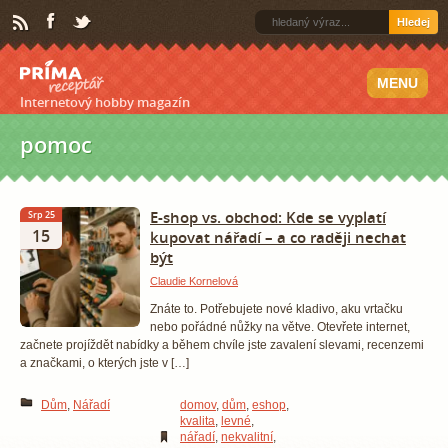
Hledej
MENU
Internetový hobby magazín
pomoc
E-shop vs. obchod: Kde se vyplatí
Srp 25
15
kupovat nářadí – a co raději nechat
být
Claudie Kornelová
Znáte to. Potřebujete nové kladivo, aku vrtačku
nebo pořádné nůžky na větve. Otevřete internet,
začnete projíždět nabídky a během chvíle jste zavalení slevami, recenzemi
a značkami, o kterých jste v […]
Dům
,
Nářadí
domov
,
dům
,
eshop
,
kvalita
,
levné
,
nářadí
,
nekvalitní
,