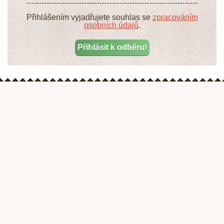
Přihlášením vyjadřujete souhlas se
zpracováním
osobních údajů
.
je internetový hobby receptář, který dnes a denně přináší zajímavé články
na téma zahrada, dům a byt, vaření, ruční práce a v neposlední řadě také
z říše zvířat.
Pokud Vám ale některé informace chybí nebo nám chcete napsat vlastní
názor na náš server, popř. navrhnout reportáž, neváhejte nás kontaktovat.
Rádi relevantně odpovíme na všechny Vaše nejen zahrádkářské a kutilské
dotazy.