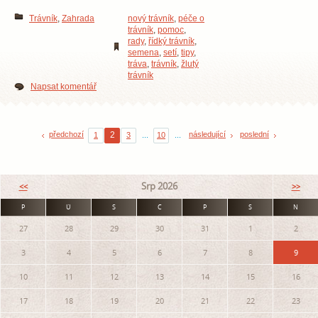
Trávník
,
Zahrada
nový trávník
,
péče o
trávník
,
pomoc
,
rady
,
řídký trávník
,
semena
,
setí
,
tipy
,
tráva
,
trávník
,
žlutý
trávník
Napsat komentář
předchozí
2
následující
poslední
1
3
...
10
...
Srp 2026
<<
>>
P
Ú
S
Č
P
S
N
27
28
29
30
31
1
2
3
4
5
6
7
8
9
10
11
12
13
14
15
16
17
18
19
20
21
22
23