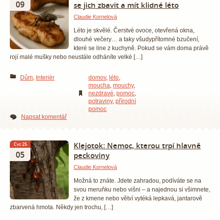
09
se jich zbavit a mít klidné léto
Claudie Kornelová
Léto je skvělé. Čerstvé ovoce, otevřená okna,
dlouhé večery… a taky všudypřítomné bzučení,
které se line z kuchyně. Pokud se vám doma právě
rojí malé mušky nebo neustále odháníte velké […]
Dům
,
Interiér
domov
,
léto
,
moucha
,
mouchy
,
nezdravé
,
pomoc
,
potraviny
,
přírodní
pomoc
Napsat komentář
Klejotok: Nemoc, kterou trpí hlavně
Čvc 25
05
peckoviny
Claudie Kornelová
Možná to znáte. Jdete zahradou, podíváte se na
svou meruňku nebo višni – a najednou si všimnete,
že z kmene nebo větví vytéká lepkavá, jantarově
zbarvená hmota. Někdy jen trochu, […]