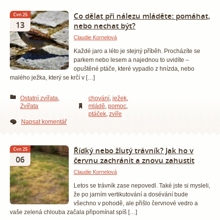
Co dělat při nálezu mláděte: pomáhat,
Čvn 25
13
nebo nechat být?
Claudie Kornelová
Každé jaro a léto je stejný příběh. Procházíte se
parkem nebo lesem a najednou to uvidíte –
opuštěné ptáče, které vypadlo z hnízda, nebo
malého ježka, který se krčí v […]
Ostatní zvířata
,
chování
,
ježek
,
Zvířata
mládě
,
pomoc
,
ptáček
,
zvíře
Napsat komentář
Řídký nebo žlutý trávník? Jak ho v
Čvn 25
06
červnu zachránit a znovu zahustit
Claudie Kornelová
Letos se trávník zase nepovedl. Také jste si mysleli,
že po jarním vertikutování a dosévání bude
všechno v pohodě, ale přišlo červnové vedro a
vaše zelená chlouba začala připomínat spíš […]