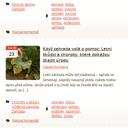
Ovocné stromy
,
klejotok
,
léčba
,
Zahrada
nemoci
,
ovocné
stromky
,
ovocné
stromy
,
peckoviny
,
pomoc
,
poškození
,
zahrada
Napsat komentář
Když zahrada volá o pomoc: Letní
Čvn 25
23
škůdci a choroby, které dokážou
zkazit úrodu
Claudie Kornelová
Letní zahrada může být nádherná – rajčata se
červenají, papriky nasazují plody, cukety rostou
skoro před očima. Jenže právě v tu chvíli, kdy se člověk těší na vlastní
sklizeň, se […]
Choroby a škůdci
,
choroby
,
mšice
,
Užitková zahrada
,
pěstování
,
pomoc
,
Zahrada
rostlinky
,
sazenice
,
Škůdci
,
úroda
Napsat komentář