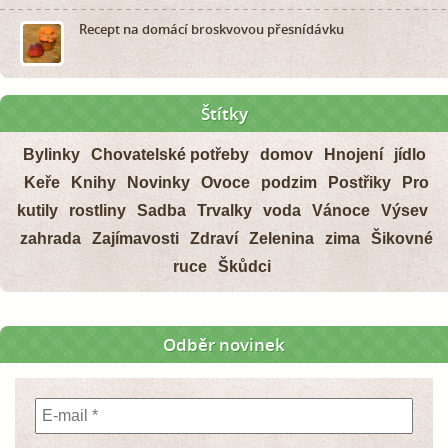
Recept na domácí broskvovou přesnídávku
Štítky
Bylinky
Chovatelské potřeby
domov
Hnojení
jídlo
Keře
Knihy
Novinky
Ovoce
podzim
Postřiky
Pro
kutily
rostliny
Sadba
Trvalky
voda
Vánoce
Výsev
zahrada
Zajímavosti
Zdraví
Zelenina
zima
Šikovné
ruce
Škůdci
Odběr novinek