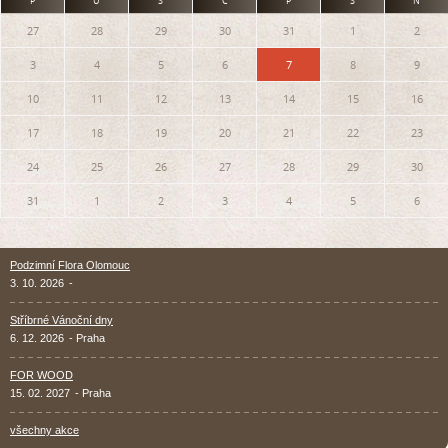
P
Ú
S
Č
P
S
N
27
28
29
30
31
1
2
3
4
5
6
7
8
9
10
11
12
13
14
15
16
17
18
19
20
21
22
23
24
25
26
27
28
29
30
31
1
2
3
4
5
6
Podzimní Flora Olomouc
3. 10. 2026
-
Stříbrné Vánoční dny
6. 12. 2026
- Praha
FOR WOOD
15. 02. 2027
- Praha
všechny akce