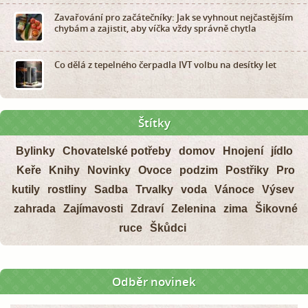
Zavařování pro začátečníky: Jak se vyhnout nejčastějším
chybám a zajistit, aby víčka vždy správně chytla
Co dělá z tepelného čerpadla IVT volbu na desítky let
Štítky
Bylinky
Chovatelské potřeby
domov
Hnojení
jídlo
Keře
Knihy
Novinky
Ovoce
podzim
Postřiky
Pro
kutily
rostliny
Sadba
Trvalky
voda
Vánoce
Výsev
zahrada
Zajímavosti
Zdraví
Zelenina
zima
Šikovné
ruce
Škůdci
Odběr novinek