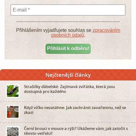
Přihlášením vyjadřujete souhlas se
zpracováním
osobních údajů
.
Nejčtenější články
Strašilky ďábelské: Zajímavá zvířátka, která jsou
dostupná pro každého
Když víčko nezatáhne: Jak zachránit zavařeninu, než se
zkazí
Černí brouci v mouce a rýži? Ukážeme vám, jak zatočit s
těmito vetřelci!