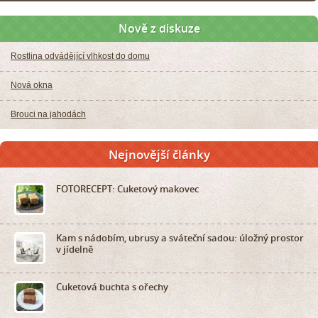
Nově z diskuze
Rostlina odvádějící vlhkost do domu
Nová okna
Brouci na jahodách
Nejnovější články
FOTORECEPT: Cuketový makovec
Kam s nádobím, ubrusy a sváteční sadou: úložný prostor
v jídelně
Cuketová buchta s ořechy