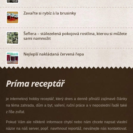
Zavařte si rybíz à la brusinky
Šeflera – stálezelená pokojová rostlina, kterou si můžete
sami namnožit
Nejlepší nakládaná červená řepa
je internetový hobby receptář, který dnes a denně přináší zajímavé články
na téma zahrada, dům a byt, vaření, ruční práce a v neposlední řadě také
z říše zvířat.
Pokud Vám ale některé informace chybí nebo nám chcete napsat vlastní
názor na náš server, popř. navrhnout reportáž, neváhejte nás kontaktovat.