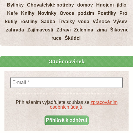
Bylinky
Chovatelské potřeby
domov
Hnojení
jídlo
Keře
Knihy
Novinky
Ovoce
podzim
Postřiky
Pro
kutily
rostliny
Sadba
Trvalky
voda
Vánoce
Výsev
zahrada
Zajímavosti
Zdraví
Zelenina
zima
Šikovné
ruce
Škůdci
Odběr novinek
Přihlášením vyjadřujete souhlas se
zpracováním
osobních údajů
.