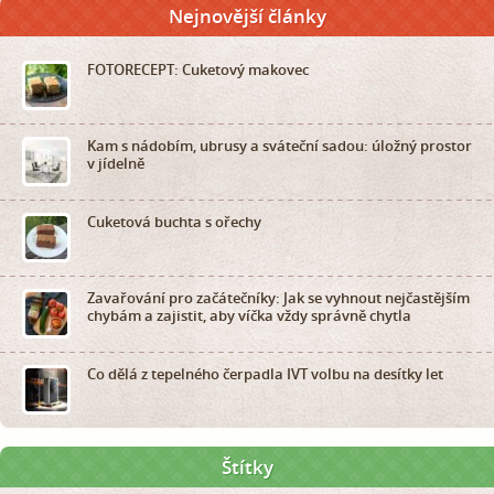
Nejnovější články
FOTORECEPT: Cuketový makovec
Kam s nádobím, ubrusy a sváteční sadou: úložný prostor
v jídelně
Cuketová buchta s ořechy
Zavařování pro začátečníky: Jak se vyhnout nejčastějším
chybám a zajistit, aby víčka vždy správně chytla
Co dělá z tepelného čerpadla IVT volbu na desítky let
Štítky