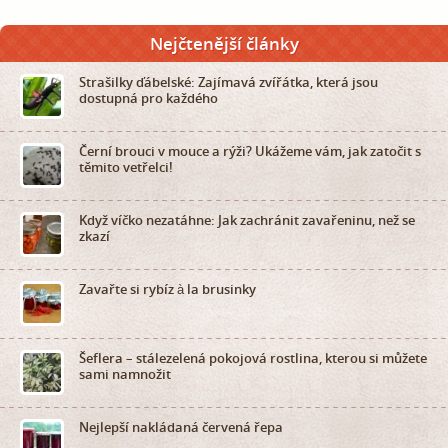
Nejčtenější články
Strašilky ďábelské: Zajímavá zvířátka, která jsou
dostupná pro každého
Černí brouci v mouce a rýži? Ukážeme vám, jak zatočit s
těmito vetřelci!
Když víčko nezatáhne: Jak zachránit zavařeninu, než se
zkazí
Zavařte si rybíz à la brusinky
Šeflera – stálezelená pokojová rostlina, kterou si můžete
sami namnožit
Nejlepší nakládaná červená řepa