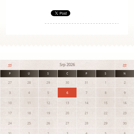
Srp 2026
<<
>>
P
Ú
S
Č
P
S
N
27
28
29
30
31
1
2
3
4
5
6
7
8
9
10
11
12
13
14
15
16
17
18
19
20
21
22
23
24
25
26
27
28
29
30
31
1
2
3
4
5
6