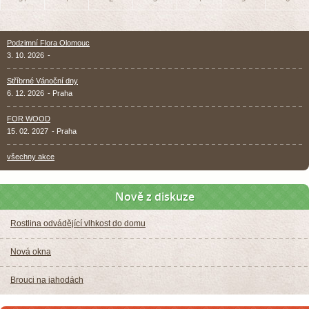
Podzimní Flora Olomouc
3. 10. 2026
-
Stříbrné Vánoční dny
6. 12. 2026
- Praha
FOR WOOD
15. 02. 2027
- Praha
všechny akce
Nově z diskuze
Rostlina odvádějící vlhkost do domu
Nová okna
Brouci na jahodách