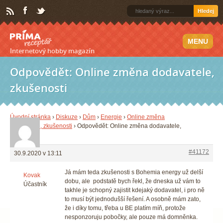
Hledej
MENU
Internetový hobby magazín
Odpovědět: Online změna dodavatele,
zkušenosti
Úvodní stránka
›
Diskuze
›
Dům
›
Energie
›
Online změna
dodavatele, zkušenosti
›
Odpovědět: Online změna dodavatele,
zkušenosti
#41172
30.9.2020 v 13:11
Já mám teda zkušenosti s Bohemia energy už delší
Kovak
dobu, ale podstatě bych řekl, že dneska už vám to
Účastník
takhle je schopný zajistit kdejaký dodavatel, i pro ně
to musí být jednodušší řešení. A osobně mám zato,
že i díky tomu, třeba u BE platím míň, protože
nesponzoruju pobočky, ale pouze má domněnka.