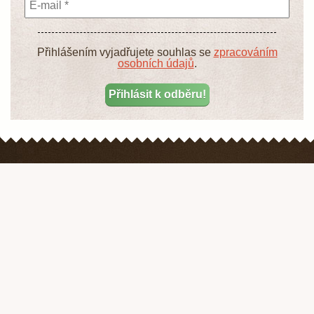
Přihlášením vyjadřujete souhlas se
zpracováním
osobních údajů
.
je internetový hobby receptář, který dnes a denně přináší zajímavé články
na téma zahrada, dům a byt, vaření, ruční práce a v neposlední řadě také
z říše zvířat.
Pokud Vám ale některé informace chybí nebo nám chcete napsat vlastní
názor na náš server, popř. navrhnout reportáž, neváhejte nás kontaktovat.
Rádi relevantně odpovíme na všechny Vaše nejen zahrádkářské a kutilské