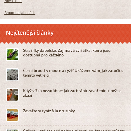
Nová okna
Brouci na jahodách
Nejčtenější články
Strašilky ďábelské: Zajímavá zvířátka, která jsou
dostupná pro každého
Černí brouci v mouce a rýži? Ukážeme vám, jak zatočit s
těmito vetřelci!
Když víčko nezatáhne: Jak zachránit zavařeninu, než se
zkazí
Zavařte si rybíz à la brusinky