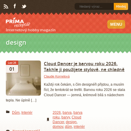
Hledej
MENU
Internetový hobby magazín
design
Cloud Dancer je barvou roku 2026.
Led 26
01
Takhle ji použijete stylově, ne chladně
Claudie Kornelová
Každý rok čekám, s čím designéři přijdou, a musím
říct, že tentokrát se trefili. Barvou roku 2026 se stala
Cloud Dancer — jemná, krémově bílá s nádechem
tepla. Ne úplně […]
Dům
,
Interiér
2026
,
barva
,
barva
roku
,
barvy
,
Cloud
Dancer
,
design
,
domov
,
dům
,
interiér