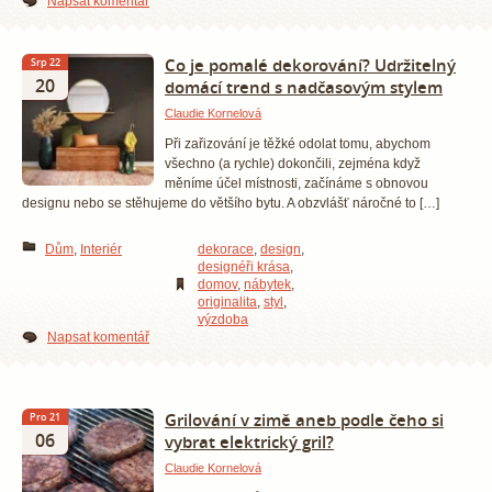
Napsat komentář
Co je pomalé dekorování? Udržitelný
Srp 22
20
domácí trend s nadčasovým stylem
Claudie Kornelová
Při zařizování je těžké odolat tomu, abychom
všechno (a rychle) dokončili, zejména když
měníme účel místnosti, začínáme s obnovou
designu nebo se stěhujeme do většího bytu. A obzvlášť náročné to […]
Dům
,
Interiér
dekorace
,
design
,
designéři krása
,
domov
,
nábytek
,
originalita
,
styl
,
výzdoba
Napsat komentář
Grilování v zimě aneb podle čeho si
Pro 21
06
vybrat elektrický gril?
Claudie Kornelová