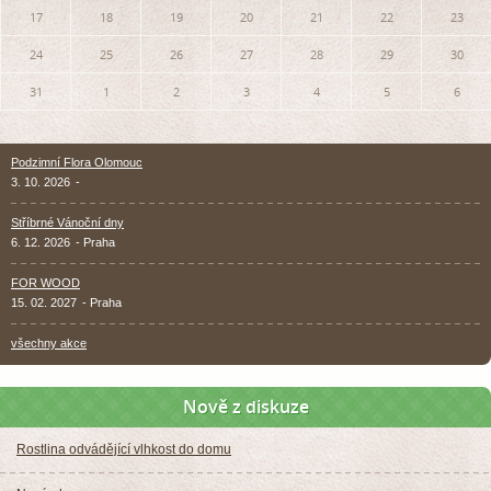
17
18
19
20
21
22
23
24
25
26
27
28
29
30
31
1
2
3
4
5
6
Podzimní Flora Olomouc
3. 10. 2026
-
Stříbrné Vánoční dny
6. 12. 2026
- Praha
FOR WOOD
15. 02. 2027
- Praha
všechny akce
Nově z diskuze
Rostlina odvádějící vlhkost do domu