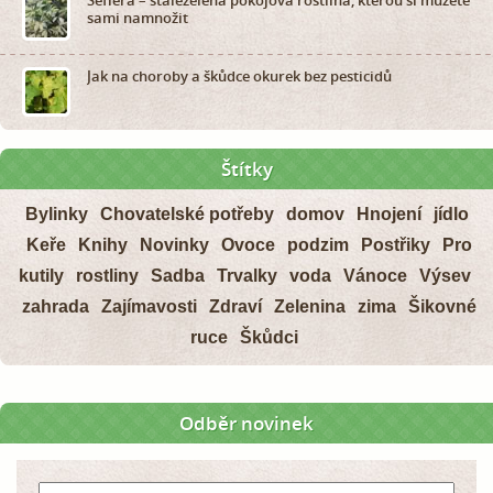
Šeflera – stálezelená pokojová rostlina, kterou si můžete
sami namnožit
Jak na choroby a škůdce okurek bez pesticidů
Štítky
Bylinky
Chovatelské potřeby
domov
Hnojení
jídlo
Keře
Knihy
Novinky
Ovoce
podzim
Postřiky
Pro
kutily
rostliny
Sadba
Trvalky
voda
Vánoce
Výsev
zahrada
Zajímavosti
Zdraví
Zelenina
zima
Šikovné
ruce
Škůdci
Odběr novinek