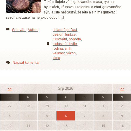
Také milujete vůni grilovaného masa, ryb na
bylinkách, křupavou zeleninu a chuť grilovaného
sýru a jste nešťastní, že léto a s ním i grilovací
sezóna je zase na nějakou dobu […]
Grilování
,
Vaření
chladné počasí
,
design
,
funkce
,
Grilování
,
pohoda
,
radostné chvíle
,
rodina
,
sníh
,
velikost
,
výkon
,
zima
Napsat komentář
Srp 2026
<<
>>
P
Ú
S
Č
P
S
N
27
28
29
30
31
1
2
3
4
5
6
7
8
9
10
11
12
13
14
15
16