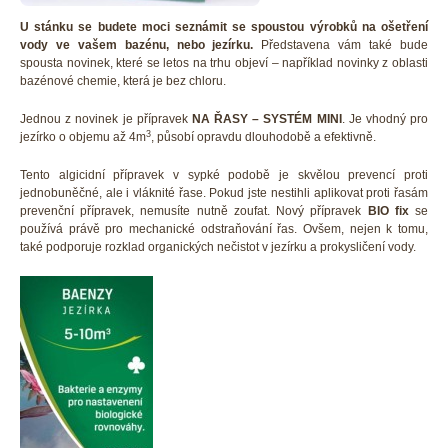
U stánku se budete moci seznámit se spoustou výrobků na ošetření
vody ve vašem bazénu, nebo jezírku.
Představena vám také bude
spousta novinek, které se letos na trhu objeví – například novinky z oblasti
bazénové chemie, která je bez chloru.
Jednou z novinek je přípravek
NA ŘASY – SYSTÉM MINI
. Je vhodný pro
3
jezírko o objemu až 4m
, působí opravdu dlouhodobě a efektivně.
Tento algicidní přípravek v sypké podobě je skvělou prevencí proti
jednobuněčné, ale i vláknité řase. Pokud jste nestihli aplikovat proti řasám
prevenční přípravek, nemusíte nutně zoufat. Nový přípravek
BIO fix
se
používá právě pro mechanické odstraňování řas. Ovšem, nejen k tomu,
také podporuje rozklad organických nečistot v jezírku a prokysličení vody.