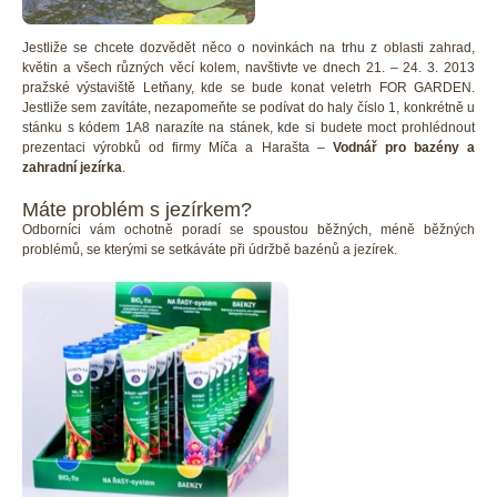
Jestliže se chcete dozvědět něco o novinkách na trhu z oblasti zahrad,
květin a všech různých věcí kolem, navštivte ve dnech 21. – 24. 3. 2013
pražské výstaviště Letňany, kde se bude konat veletrh FOR GARDEN.
Jestliže sem zavítáte, nezapomeňte se podívat do haly číslo 1, konkrétně u
stánku s kódem 1A8 narazíte na stánek, kde si budete moct prohlédnout
prezentaci výrobků od firmy Míča a Harašta –
Vodnář pro bazény a
zahradní jezírka
.
Máte problém s jezírkem?
Odborníci vám ochotně poradí se spoustou běžných, méně běžných
problémů, se kterými se setkáváte při údržbě bazénů a jezírek.