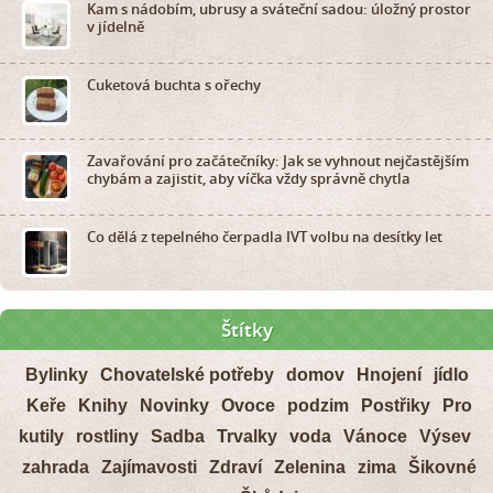
Kam s nádobím, ubrusy a sváteční sadou: úložný prostor
v jídelně
Cuketová buchta s ořechy
Zavařování pro začátečníky: Jak se vyhnout nejčastějším
chybám a zajistit, aby víčka vždy správně chytla
Co dělá z tepelného čerpadla IVT volbu na desítky let
Štítky
Bylinky
Chovatelské potřeby
domov
Hnojení
jídlo
Keře
Knihy
Novinky
Ovoce
podzim
Postřiky
Pro
kutily
rostliny
Sadba
Trvalky
voda
Vánoce
Výsev
zahrada
Zajímavosti
Zdraví
Zelenina
zima
Šikovné