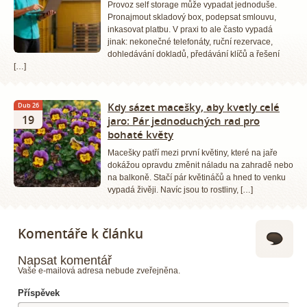
Provoz self storage může vypadat jednoduše.
Pronajmout skladový box, podepsat smlouvu,
inkasovat platbu. V praxi to ale často vypadá
jinak: nekonečné telefonáty, ruční rezervace,
dohledávání dokladů, předávání klíčů a řešení
[…]
Kdy sázet macešky, aby kvetly celé
Dub 26
19
jaro: Pár jednoduchých rad pro
bohaté květy
Macešky patří mezi první květiny, které na jaře
dokážou opravdu změnit náladu na zahradě nebo
na balkoně. Stačí pár květináčů a hned to venku
vypadá živěji. Navíc jsou to rostliny, […]
Komentáře k článku
Napsat komentář
Vaše e-mailová adresa nebude zveřejněna.
Příspěvek