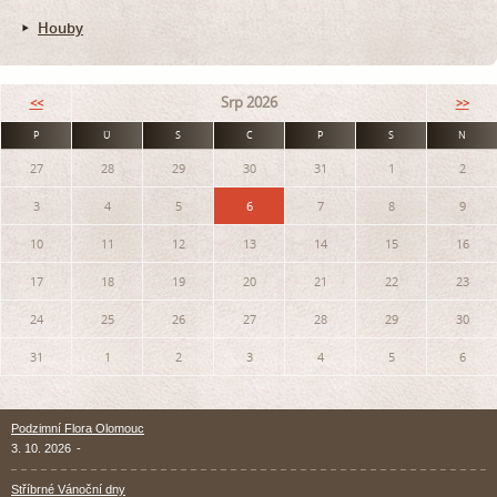
Houby
Srp 2026
<<
>>
P
Ú
S
Č
P
S
N
27
28
29
30
31
1
2
3
4
5
6
7
8
9
10
11
12
13
14
15
16
17
18
19
20
21
22
23
24
25
26
27
28
29
30
31
1
2
3
4
5
6
Podzimní Flora Olomouc
3. 10. 2026
-
Stříbrné Vánoční dny