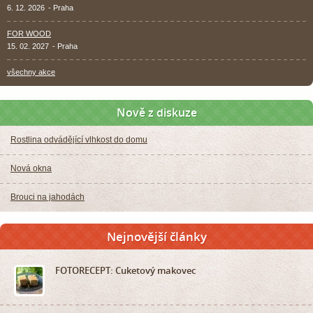
6. 12. 2026
- Praha
FOR WOOD
15. 02. 2027
- Praha
všechny akce
Nově z diskuze
Rostlina odvádějící vlhkost do domu
Nová okna
Brouci na jahodách
Nejnovější články
FOTORECEPT: Cuketový makovec