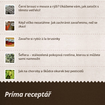
Černí brouci v mouce a rýži? Ukážeme vám, jak zatočit s
těmito vetřelci!
Když víčko nezatáhne: Jak zachránit zavařeninu, než se
zkazí
Zavařte si rybíz à la brusinky
Šeflera – stálezelená pokojová rostlina, kterou si můžete
sami namnožit
Jak na choroby a škůdce okurek bez pesticidů