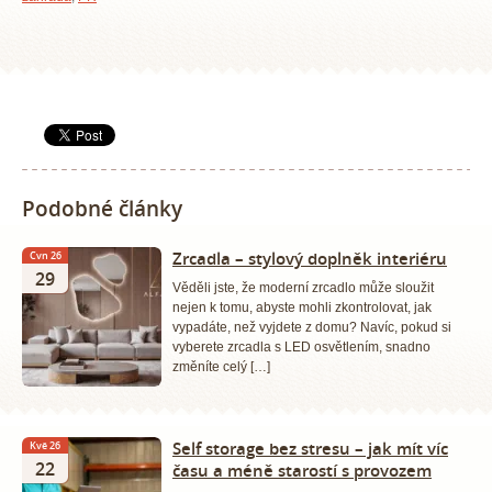
Podobné články
Zrcadla – stylový doplněk interiéru
Čvn 26
29
Věděli jste, že moderní zrcadlo může sloužit
nejen k tomu, abyste mohli zkontrolovat, jak
vypadáte, než vyjdete z domu? Navíc, pokud si
vyberete zrcadla s LED osvětlením, snadno
změníte celý […]
Self storage bez stresu – jak mít víc
Kvě 26
22
času a méně starostí s provozem