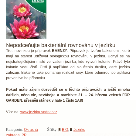
Nepodceňujte bakteriální rovnováhu v jezírku
Třetí novinkou je přípravek
BAENZY
. Přípravek je tvořen bakteriemi, které
mají na starost udržovat biologickou rovnováhu v jezírku. Uchytí se na
nejstrategičtějším místě ve vašem jezírku, kde vytvoří kolonie. Právě tyto
kolonie vodu čistí. Čistí ji například od sloučenin dusíku, které jezírko
zatěžují. Bakterie také pomáhají rozložit řasy, které odumřou po aplikaci
preventivního přípravku.
Pokud máte zájem dozvědět se o těchto přípravcích, a ještě mnoha
dalších, něco víc, neváhejte a navštivte 21. – 24. března veletrh FOR
GARDEN, přesněji stánek v hale 1 číslo 1A8!
Více na:
www.jezirka-vodnar.cz
Kategorie:
Okrasná
Šťítky:
BIO
,
Jezírko
zahrada
,
PR