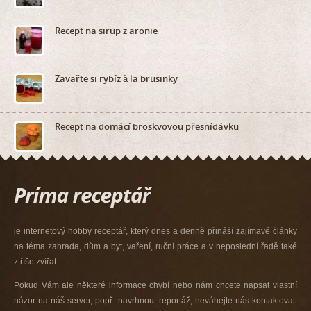
Recept na sirup z aronie
Zavařte si rybíz à la brusinky
Recept na domácí broskvovou přesnídávku
je internetový hobby receptář, který dnes a denně přináší zajímavé články
na téma zahrada, dům a byt, vaření, ruční práce a v neposlední řadě také
z říše zvířat.
Pokud Vám ale některé informace chybí nebo nám chcete napsat vlastní
názor na náš server, popř. navrhnout reportáž, neváhejte nás kontaktovat.