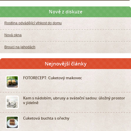
Nově z diskuze
Rostlina odvádějící vlhkost do domu
Nová okna
Brouci na jahodách
Nejnovější články
FOTORECEPT: Cuketový makovec
Kam s nádobím, ubrusy a sváteční sadou: úložný prostor
v jídelně
Cuketová buchta s ořechy