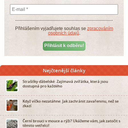
Přihlášením vyjadřujete souhlas se
zpracováním
osobních údajů
.
Nejčtenější články
Strašilky ďábelské: Zajímavá zvířátka, která jsou
dostupná pro každého
Když víčko nezatáhne: Jak zachránit zavařeninu, než se
zkazí
Černí brouci v mouce a rýži? Ukážeme vám, jak zatočit s
těmito vetřelci!