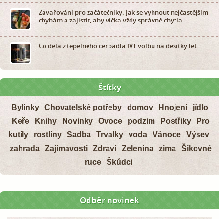
Zavařování pro začátečníky: Jak se vyhnout nejčastějším
chybám a zajistit, aby víčka vždy správně chytla
Co dělá z tepelného čerpadla IVT volbu na desítky let
Štítky
Bylinky
Chovatelské potřeby
domov
Hnojení
jídlo
Keře
Knihy
Novinky
Ovoce
podzim
Postřiky
Pro
kutily
rostliny
Sadba
Trvalky
voda
Vánoce
Výsev
zahrada
Zajímavosti
Zdraví
Zelenina
zima
Šikovné
ruce
Škůdci
Odběr novinek