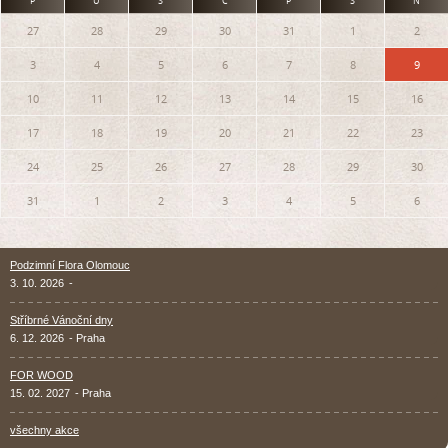
P
Ú
S
Č
P
S
N
27
28
29
30
31
1
2
3
4
5
6
7
8
9
10
11
12
13
14
15
16
17
18
19
20
21
22
23
24
25
26
27
28
29
30
31
1
2
3
4
5
6
Podzimní Flora Olomouc
3. 10. 2026
-
Stříbrné Vánoční dny
6. 12. 2026
- Praha
FOR WOOD
15. 02. 2027
- Praha
všechny akce