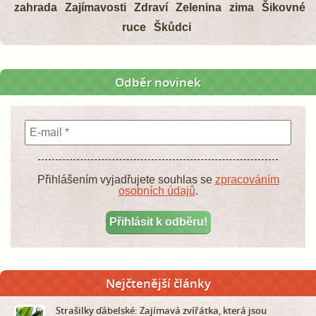
zahrada
Zajímavosti
Zdraví
Zelenina
zima
Šikovné
ruce
Škůdci
Odběr novinek
Přihlášením vyjadřujete souhlas se
zpracováním
osobních údajů
.
Nejčtenější články
Strašilky ďábelské: Zajímavá zvířátka, která jsou