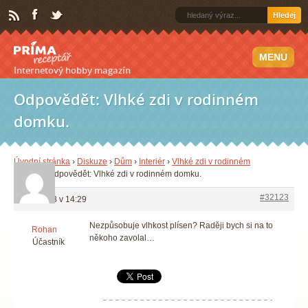
Hledej
MENU
Internetový hobby magazín
Odpovědět: Vlhké zdi v rodinném
domku.
Úvodní stránka
›
Diskuze
›
Dům
›
Interiér
›
Vlhké zdi v rodinném
domku.
›
Odpovědět: Vlhké zdi v rodinném domku.
#32123
28.2.2018 v 14:29
Nezpůsobuje vlhkost plísen? Raději bych si na to
Rohan
někoho zavolal…
Účastník