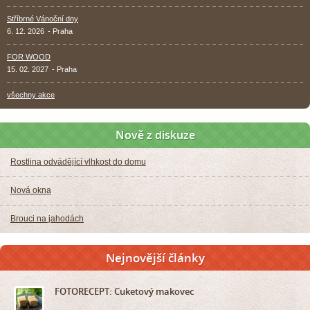
Stříbrné Vánoční dny
6. 12. 2026
- Praha
FOR WOOD
15. 02. 2027
- Praha
všechny akce
Nově z diskuze
Rostlina odvádějící vlhkost do domu
Nová okna
Brouci na jahodách
Nejnovější články
FOTORECEPT: Cuketový makovec