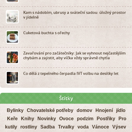
Kam s nádobím, ubrusy a sváteční sadou: úložný prostor
v jídelně
Cuketová buchta s ořechy
Zavařování pro začátečníky: Jak se vyhnout nejčastějším
chybám a zajistit, aby víčka vždy správně chytla
Co dělá z tepelného čerpadla IVT volbu na desítky let
Štítky
Bylinky
Chovatelské potřeby
domov
Hnojení
jídlo
Keře
Knihy
Novinky
Ovoce
podzim
Postřiky
Pro
kutily
rostliny
Sadba
Trvalky
voda
Vánoce
Výsev