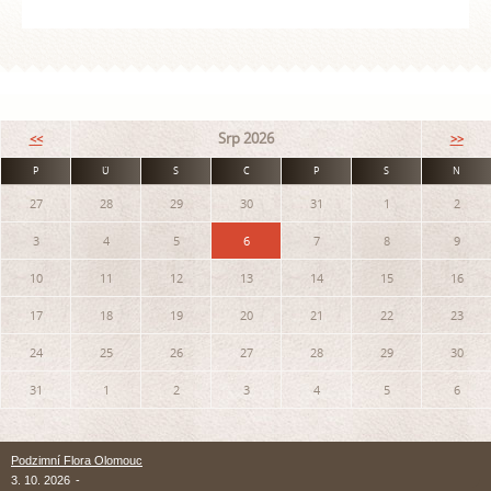
Srp 2026
<<
>>
P
Ú
S
Č
P
S
N
27
28
29
30
31
1
2
3
4
5
6
7
8
9
10
11
12
13
14
15
16
17
18
19
20
21
22
23
24
25
26
27
28
29
30
31
1
2
3
4
5
6
Podzimní Flora Olomouc
3. 10. 2026
-