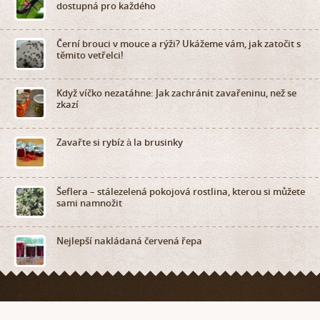
dostupná pro každého
Černí brouci v mouce a rýži? Ukážeme vám, jak zatočit s
těmito vetřelci!
Když víčko nezatáhne: Jak zachránit zavařeninu, než se
zkazí
Zavařte si rybíz à la brusinky
Šeflera – stálezelená pokojová rostlina, kterou si můžete
sami namnožit
Nejlepší nakládaná červená řepa