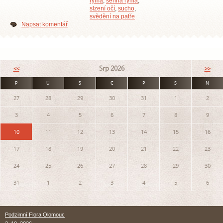
rýma
,
senná rýma
,
slzení očí
,
sucho
,
svědění na patře
Napsat komentář
Srp 2026
<<
>>
P
Ú
S
Č
P
S
N
27
28
29
30
31
1
2
3
4
5
6
7
8
9
10
11
12
13
14
15
16
17
18
19
20
21
22
23
24
25
26
27
28
29
30
31
1
2
3
4
5
6
Podzimní Flora Olomouc