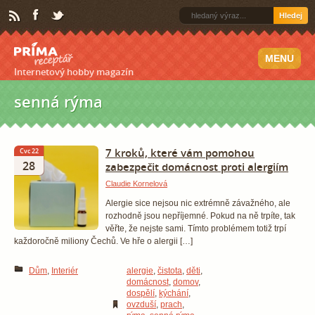
Hledej
MENU
Internetový hobby magazín
senná rýma
7 kroků, které vám pomohou
Čvc 22
28
zabezpečit domácnost proti alergiím
Claudie Kornelová
Alergie sice nejsou nic extrémně závažného, ale
rozhodně jsou nepříjemné. Pokud na ně trpíte, tak
věřte, že nejste sami. Tímto problémem totiž trpí
každoročně miliony Čechů. Ve hře o alergii […]
Dům
,
Interiér
alergie
,
čistota
,
děti
,
domácnost
,
domov
,
dospělí
,
kýchání
,
ovzduší
,
prach
,