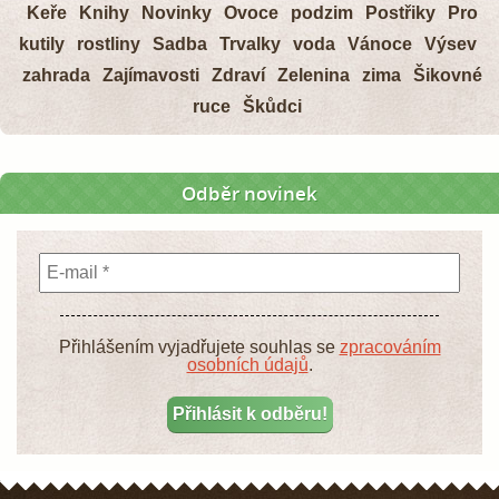
Keře
Knihy
Novinky
Ovoce
podzim
Postřiky
Pro
kutily
rostliny
Sadba
Trvalky
voda
Vánoce
Výsev
zahrada
Zajímavosti
Zdraví
Zelenina
zima
Šikovné
ruce
Škůdci
Odběr novinek
Přihlášením vyjadřujete souhlas se
zpracováním
osobních údajů
.