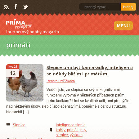
Hledej
MENU
Internetový hobby magazín
primáti
Slepice umí být kamarádky, inteligencí
Kvě 25
12
se někdy blížím i primátům
Renata Petříčková
Věděli jste, že slepice se svými kognitivními
funkcemi vyrovná v některých případech psům
nebo kočkám? Umí se kvalitně učit, umí přemýšlet
nad některými úkoly, slepičí společenství má poměrně složitou strukturu,
hierarchii […]
Slepice
inteligence slepic
,
kočky
,
primáti
,
psy
,
slepice
,
výzkum