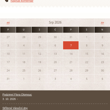
Napsat komentář
Srp 2026
<<
>>
P
Ú
S
Č
P
S
N
27
28
29
30
31
1
2
3
4
5
6
7
8
9
10
11
12
13
14
15
16
17
18
19
20
21
22
23
24
25
26
27
28
29
30
31
1
2
3
4
5
6
Podzimní Flora Olomouc
3. 10. 2026
-
Stříbrné Vánoční dny