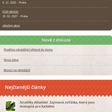
6. 12. 2026
- Praha
FOR WOOD
15. 02. 2027
- Praha
všechny akce
Nově z diskuze
Rostlina odvádějící vlhkost do domu
Nová okna
Brouci na jahodách
Nejčtenější články
Strašilky ďábelské: Zajímavá zvířátka, která jsou
dostupná pro každého