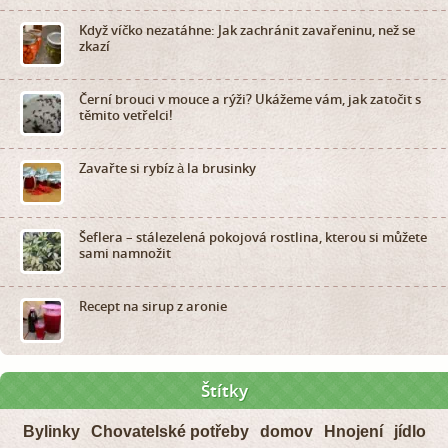
Když víčko nezatáhne: Jak zachránit zavařeninu, než se
zkazí
Černí brouci v mouce a rýži? Ukážeme vám, jak zatočit s
těmito vetřelci!
Zavařte si rybíz à la brusinky
Šeflera – stálezelená pokojová rostlina, kterou si můžete
sami namnožit
Recept na sirup z aronie
Štítky
Bylinky
Chovatelské potřeby
domov
Hnojení
jídlo