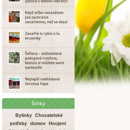
zatočit s těmito vetřelci!
Když víčko nezatáhne:
Jak zachránit
zavařeninu, než se zkazí
Zavařte si rybíz à la
brusinky
Šeflera – stálezelená
pokojová rostlina,
kterou si můžete sami
namnožit
Nejlepší nakládaná
červená řepa
Štítky
Bylinky
Chovatelské
potřeby
domov
Hnojení