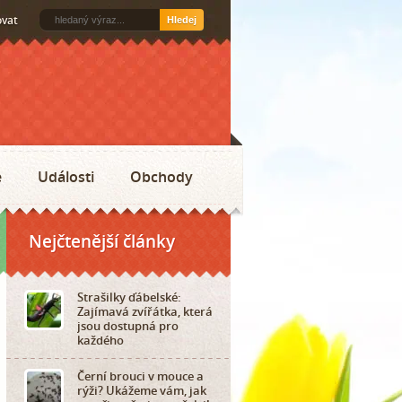
ovat
Hledej
e
Události
Obchody
Nejčtenější články
Strašilky ďábelské:
Zajímavá zvířátka, která
jsou dostupná pro
každého
Černí brouci v mouce a
rýži? Ukážeme vám, jak