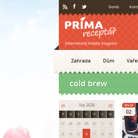
Domů
Kont
Internetový hobby magazín
Zahrada
Dům
Vaře
cold brew
Srp 2026
<<
>>
Bře 23
02
P
Ú
S
Č
P
S
N
27
28
29
30
31
1
2
3
4
5
6
7
8
9