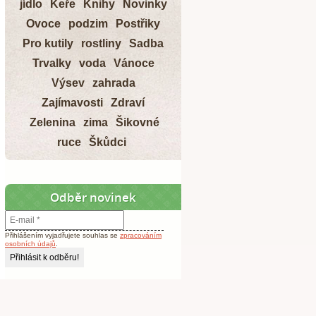
jídlo
Keře
Knihy
Novinky
Ovoce
podzim
Postřiky
Pro kutily
rostliny
Sadba
Trvalky
voda
Vánoce
Výsev
zahrada
Zajímavosti
Zdraví
Zelenina
zima
Šikovné
ruce
Škůdci
Odběr novinek
Přihlášením vyjadřujete souhlas se
zpracováním
osobních údajů
.