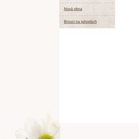
Nová okna
Brouci na jahodách