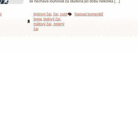
se nechává louhovat za studena po dobu několika […]
í
bylinný čaj
,
čaj
,
cold
Napsat komentář
brew
,
ledový čaj
,
mátový čaj
,
zelený
čaj