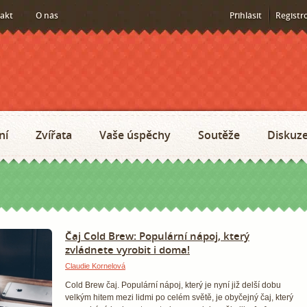
akt
O nás
Přihlásit
Registr
ní
Zvířata
Vaše úspěchy
Soutěže
Diskuz
Čaj Cold Brew: Populární nápoj, který
zvládnete vyrobit i doma!
Claudie Kornelová
Cold Brew čaj. Populární nápoj, který je nyní již delší dobu
velkým hitem mezi lidmi po celém světě, je obyčejný čaj, který