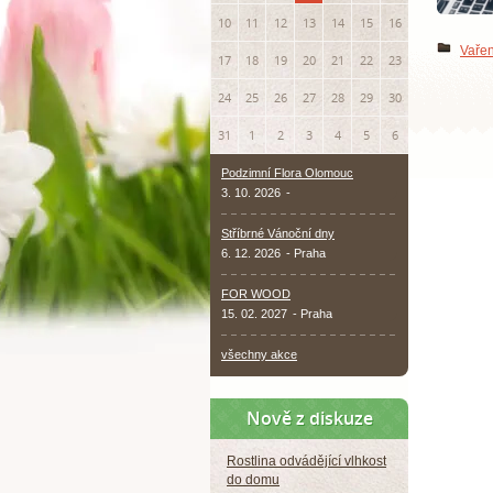
10
11
12
13
14
15
16
Vařen
17
18
19
20
21
22
23
24
25
26
27
28
29
30
31
1
2
3
4
5
6
Podzimní Flora Olomouc
3. 10. 2026
-
Stříbrné Vánoční dny
6. 12. 2026
- Praha
FOR WOOD
15. 02. 2027
- Praha
všechny akce
Nově z diskuze
Rostlina odvádějící vlhkost
do domu