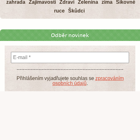
zahrada
Zajímavosti
Zdraví
Zelenina
zima
Šikovné
ruce
Škůdci
Odběr novinek
Přihlášením vyjadřujete souhlas se
zpracováním
osobních údajů
.