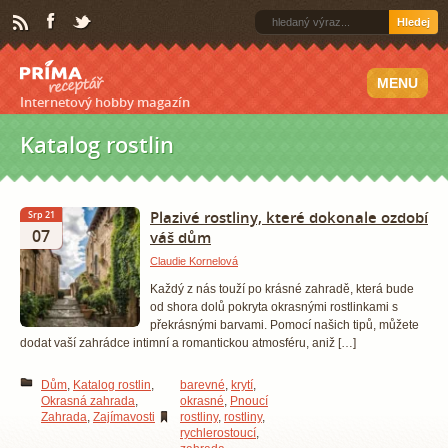
Hledej
MENU
Internetový hobby magazín
Katalog rostlin
Plazivé rostliny, které dokonale ozdobí
Srp 21
07
váš dům
Claudie Kornelová
Každý z nás touží po krásné zahradě, která bude
od shora dolů pokryta okrasnými rostlinkami s
překrásnými barvami. Pomocí našich tipů, můžete
dodat vaší zahrádce intimní a romantickou atmosféru, aniž […]
Dům
,
Katalog rostlin
,
barevné
,
krytí
,
Okrasná zahrada
,
okrasné
,
Pnoucí
Zahrada
,
Zajímavosti
rostliny
,
rostliny
,
rychlerostoucí
,