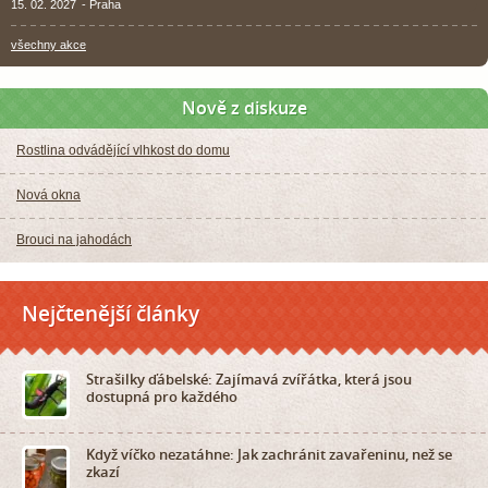
15. 02. 2027
- Praha
všechny akce
Nově z diskuze
Rostlina odvádějící vlhkost do domu
Nová okna
Brouci na jahodách
Nejčtenější články
Strašilky ďábelské: Zajímavá zvířátka, která jsou
dostupná pro každého
Když víčko nezatáhne: Jak zachránit zavařeninu, než se
zkazí