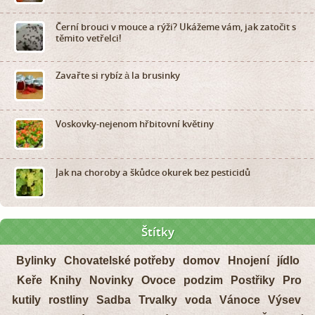
Černí brouci v mouce a rýži? Ukážeme vám, jak zatočit s
těmito vetřelci!
Zavařte si rybíz à la brusinky
Voskovky-nejenom hřbitovní květiny
Jak na choroby a škůdce okurek bez pesticidů
Štítky
Bylinky
Chovatelské potřeby
domov
Hnojení
jídlo
Keře
Knihy
Novinky
Ovoce
podzim
Postřiky
Pro
kutily
rostliny
Sadba
Trvalky
voda
Vánoce
Výsev