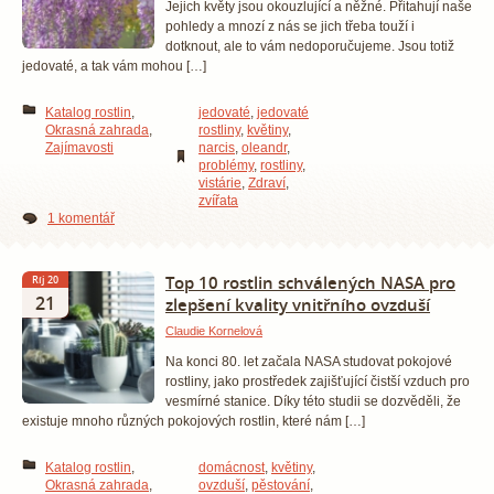
Jejich květy jsou okouzlující a něžné. Přitahují naše
pohledy a mnozí z nás se jich třeba touží i
dotknout, ale to vám nedoporučujeme. Jsou totiž
jedovaté, a tak vám mohou […]
Katalog rostlin
,
jedovaté
,
jedovaté
Okrasná zahrada
,
rostliny
,
květiny
,
Zajímavosti
narcis
,
oleandr
,
problémy
,
rostliny
,
vistárie
,
Zdraví
,
zvířata
1 komentář
Top 10 rostlin schválených NASA pro
Říj 20
21
zlepšení kvality vnitřního ovzduší
Claudie Kornelová
Na konci 80. let začala NASA studovat pokojové
rostliny, jako prostředek zajišťující čistší vzduch pro
vesmírné stanice. Díky této studii se dozvěděli, že
existuje mnoho různých pokojových rostlin, které nám […]
Katalog rostlin
,
domácnost
,
květiny
,
Okrasná zahrada
,
ovzduší
,
pěstování
,