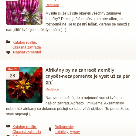
Redakce
Myslíte si, že už jste objevili všechny zajímavé
letničky? Pokud ještě nepěstujete nevadlec, tak
rozhodně ne. Je to pestrý fešák, kterého se mnozí z
nás „štítí“ kvůli jeho někdy uměle […]
Katalog rostlin
,
Okrasná zahrada
Napsat komentář
Afrikány by na zahradě neměly
Úno 20
23
chybět-nezapomeňte je vysít už za pár
dní
Redakce
Narovinu, možná jde o nejméně vonící květinu
našich zahrad. A přesto ji milujeme. Aksamitníky
neboli též afrikány se dokonce pěstují se stále větší oblibou. To proto, že se
stále objevují […]
Katalog rostlin
,
Balkonovky
,
Okrasná zahrada
Letničky
,
Výsev