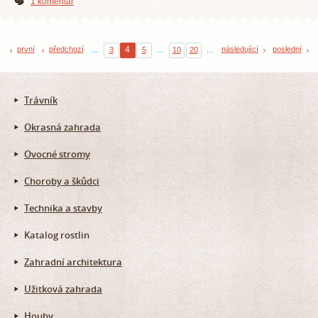
1 komentář
první
předchozí
4
následující
poslední
...
3
5
...
10
20
...
Trávník
Okrasná zahrada
Ovocné stromy
Choroby a škůdci
Technika a stavby
Katalog rostlin
Zahradní architektura
Užitková zahrada
Houby