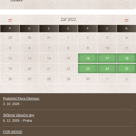
Zář 2022
<<
>>
P
Ú
S
Č
P
S
N
29
30
31
1
2
3
4
5
6
7
8
9
10
11
12
13
14
15
16
17
18
19
20
21
22
23
24
25
26
27
28
29
30
1
2
Podzimní Flora Olomouc
3. 10. 2026
-
Stříbrné Vánoční dny
6. 12. 2026
- Praha
FOR WOOD