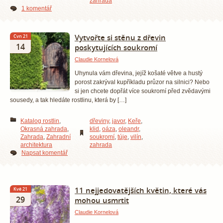
zahrada
1 komentář
Vytvořte si stěnu z dřevin
Čvn 21
14
poskytujících soukromí
Claudie Kornelová
Uhynula vám dřevina, jejíž košaté větve a hustý
porost zakrýval kupříkladu průzor na silnici? Nebo
si jen chcete dopřát více soukromí před zvědavými
sousedy, a tak hledáte rostlinu, která by […]
Katalog rostlin
,
dřeviny
,
javor
,
Keře
,
Okrasná zahrada
,
klid
,
oáza
,
oleandr
,
Zahrada
,
Zahradní
soukromí
,
túje
,
vilín
,
architektura
zahrada
Napsat komentář
11 nejjedovatějších květin, které vás
Kvě 21
29
mohou usmrtit
Claudie Kornelová