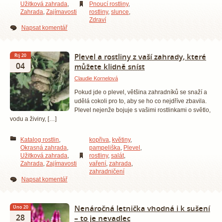
Užitková zahrada
,
Pnoucí rostliny
,
Zahrada
,
Zajímavosti
rostliny
,
slunce
,
Zdraví
Napsat komentář
Plevel a rostliny z vaší zahrady, které
Říj 20
04
můžete klidně sníst
Claudie Kornelová
Pokud jde o plevel, většina zahradníků se snaží a
udělá cokoli pro to, aby se ho co nejdříve zbavila.
Plevel nejenže bojuje s vašimi rostlinkami o světlo,
vodu a živiny, […]
Katalog rostlin
,
kopřiva
,
květiny
,
Okrasná zahrada
,
pampeliška
,
Plevel
,
Užitková zahrada
,
rostliny
,
salát
,
Zahrada
,
Zajímavosti
vaření
,
zahrada
,
zahradničení
Napsat komentář
Nenáročná letnička vhodná i k sušení
Úno 20
28
– to je nevadlec